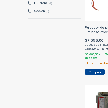
El Sereno (3)
Secuen (1)
Pulsador de pa
luminoso c/bas
linea nueva pu
$7.558,00
SERENO)
12
x
$629,83
sin in
$5.668,50
con
T
depósito
¡No te lo pierdas