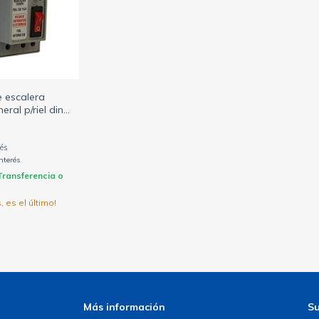
 escalera
eral p/riel din
ulacion 0 a 6
SERENO)
interés
Transferencia o
, es el último!
Más información
Su