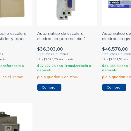
sillo escalera
Automatico de escalera
Automatico de
tidor y tapa
electronico para riel din 1
electronico gene
lsaluz (EL
modulo 230v 2300w 3/4 hilos
2000w regulaci
$36.303,00
$46.578,00
((BAW))
minutos (SECU
terés
12
x
$3.025,25
sin interés
12
x
$3.881,50
sin i
ransferencia o
$27.227,25
con
Transferencia o
$34.933,50
con
T
depósito
depósito
, es el último!
¡Solo quedan
3
en stock!
¡Solo quedan
2
e