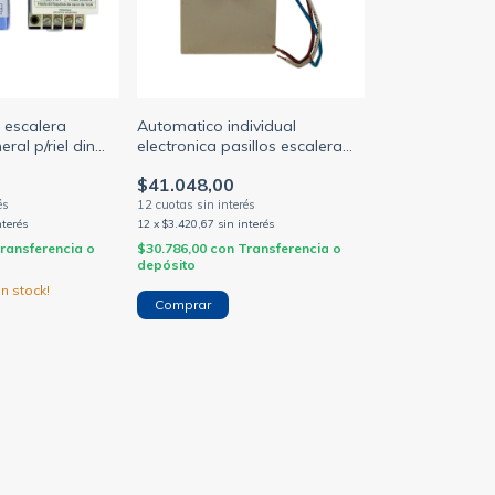
 escalera
Automatico individual
ral p/riel din
electronica pasillos escalera
on 8 seg. a 5
1200w salida rele 3 cables
$41.048,00
EN)
c/fusible y (EL SERENO)
nterés
12
x
$3.420,67
sin interés
ransferencia o
$30.786,00
con
Transferencia o
depósito
n stock!