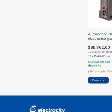
Automatico de
electronico gen
10a 2200w reg
$65.362,00
minutos (EL 
12
x
$5.446,83
sin 
$49.021,50
con
depósito
¡No te lo pierdas