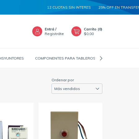
12 CUOTAS SIN INTERES
25% OFF EN TRANSFEREN
Entrá
/
Carrito
(
0
)
Registráte
$0,00
DISYUNTORES
COMPONENTES PARA TABLEROS
CANALIZADORES
Ordenar por