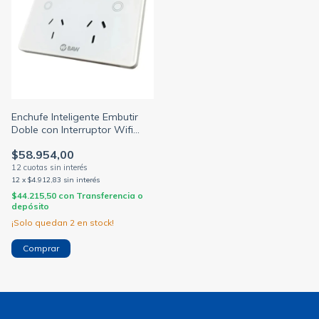
Enchufe Inteligente Embutir
Doble con Interruptor Wifi
Blanco Baw MG-JT2W
$58.954,00
12
x
$4.912,83
sin interés
$44.215,50
con
Transferencia o
depósito
¡Solo quedan
2
en stock!