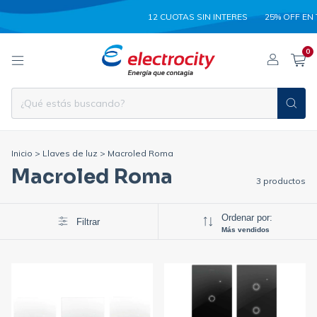
12 CUOTAS SIN INTERES
25% OFF EN TRAN
0
Inicio
>
Llaves de luz
>
Macroled Roma
Macroled Roma
3 productos
Ordenar por:
Filtrar
Más vendidos