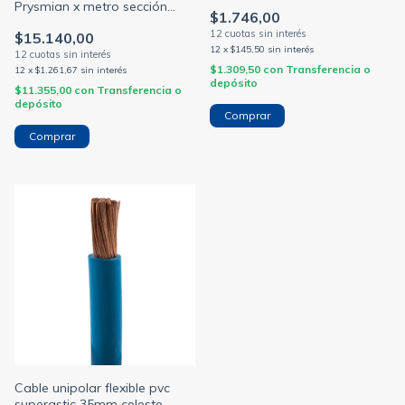
zocalos blanco
Prysmian x metro sección
$1.746,00
(NORMALIZADO)
35/50mm (PRYSMIAN)
$15.140,00
12
x
$145,50
sin interés
$1.309,50
con
Transferencia o
12
x
$1.261,67
sin interés
depósito
$11.355,00
con
Transferencia o
depósito
Comprar
Cable unipolar flexible pvc
superastic 35mm celeste