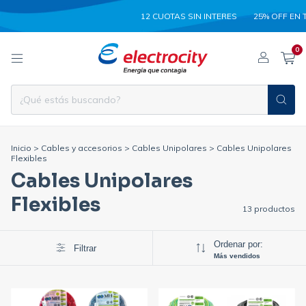
12 CUOTAS SIN INTERES
25% OFF EN TRANS
0
Inicio
>
Cables y accesorios
>
Cables Unipolares
>
Cables Unipolares
Flexibles
Cables Unipolares
Flexibles
13 productos
Ordenar por:
Filtrar
Más vendidos