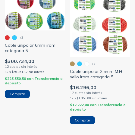
+2
Cable unipolar 6mm iram
categoria 5
$300.734,00
+3
Cable unipolar 2.5mm M.H
12
x
$25.061,17
sin interés
sello iram categoria 5
$225.550,50
con
Transferencia o
depósito
$16.296,00
Comprar
12
x
$1.358,00
sin interés
$12.222,00
con
Transferencia o
depósito
Comprar