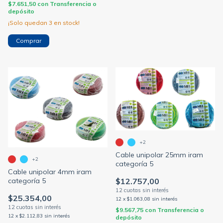
$7.651,50
con
Transferencia o
depósito
¡Solo quedan
3
en stock!
Comprar
+2
Cable unipolar 25mm iram
+2
categoría 5
Cable unipolar 4mm iram
$12.757,00
categoría 5
$25.354,00
12
x
$1.063,08
sin interés
$9.567,75
con
Transferencia o
12
x
$2.112,83
sin interés
depósito