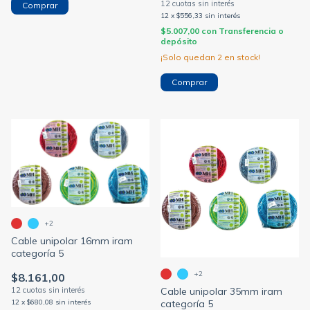
Comprar
12
x
$556,33
sin interés
$5.007,00
con
Transferencia o
depósito
¡Solo quedan
2
en stock!
Comprar
+2
Cable unipolar 16mm iram
categoría 5
+2
$8.161,00
Cable unipolar 35mm iram
12
x
$680,08
sin interés
categoría 5