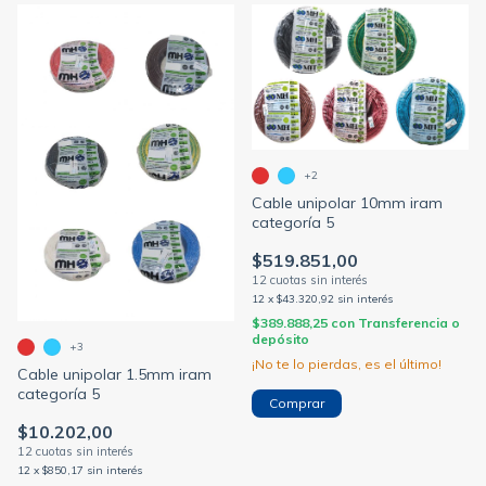
+2
Cable unipolar 10mm iram
categoría 5
$519.851,00
12
x
$43.320,92
sin interés
$389.888,25
con
Transferencia o
depósito
+3
¡No te lo pierdas, es el último!
Cable unipolar 1.5mm iram
categoría 5
Comprar
$10.202,00
12
x
$850,17
sin interés