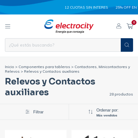
12 CUOTAS SIN INTERES
25% OFF EN TRANSF
0
Inicio
>
Componentes para tableros
>
Contactores, Minicontactores y
Relevos
>
Relevos y Contactos auxiliares
Relevos y Contactos
auxiliares
28 productos
Ordenar por:
Filtrar
Más vendidos