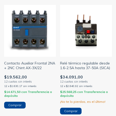
Contacto Auxiliar Frontal 2NA
Relé térmico regulable desde
+ 2NC Chint AX-3X/22
1.6-2.5A hasta 37-50A (SICA)
$19.562,00
$34.091,00
12
x
$1.630,17
sin interés
12
x
$2.840,92
sin interés
$14.671,50
con
Transferencia o
$25.568,25
con
Transferencia o
depósito
depósito
¡No te lo pierdas, es el último!
Comprar