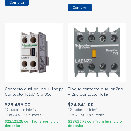
Comprar
Comprar
Contacto auxiliar 1na + 1nc p/
Bloque contacto auxiliar 2na
Contactor lc1d/f 9 a 95a
+ 2nc Contactor lc1e
$29.495,00
$24.841,00
12
x
$2.457,92
sin interés
12
x
$2.070,08
sin interés
$22.121,25
con
Transferencia o
$18.630,75
con
Transferencia o
depósito
depósito