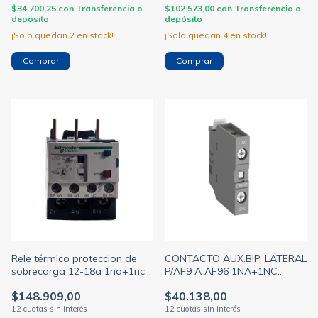
$34.700,25
con
Transferencia o
$102.573,00
con
Transferencia o
depósito
depósito
¡Solo quedan
2
en stock!
¡Solo quedan
4
en stock!
Rele térmico proteccion de
CONTACTO AUX.BIP. LATERAL
sobrecarga 12-18a 1na+1nc
P/AF9 A AF96 1NA+1NC
p/Contactor d18 a d38
BA1SBN010120R1011
$148.909,00
$40.138,00