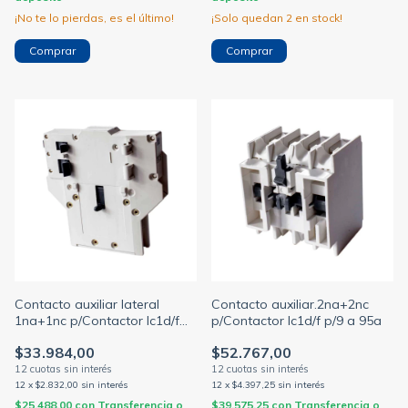
¡No te lo pierdas, es el último!
¡Solo quedan
2
en stock!
Comprar
Contacto auxiliar lateral
Contacto auxiliar.2na+2nc
1na+1nc p/Contactor lc1d/f
p/Contactor lc1d/f p/9 a 95a
p/9 a 95a
$33.984,00
$52.767,00
12
x
$2.832,00
sin interés
12
x
$4.397,25
sin interés
$25.488,00
con
Transferencia o
$39.575,25
con
Transferencia o