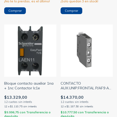
¡No te lo pierdas, es el último!
¡Solo quedan
3
en stock!
Bloque contacto auxiliar 1na
CONTACTO
+ 1nc Contactor lc1e
AUX.UNIP.FRONTAL P/AF9 A
AF96 1NA
$13.329,00
$14.370,00
12
x
$1.110,75
sin interés
12
x
$1.197,50
sin interés
$9.996,75
con
Transferencia o
$10.777,50
con
Transferencia o
depósito
depósito