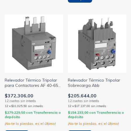
Relevador Térmico Tripolar
Relevador Térmico Tripolar
para Contactores AF 40-65
Sobrecarga Abb
Abb
$372.306,00
$205.644,00
12
x
$31.025,50
sin interés
12
x
$17.137,00
sin interés
$279.229,50
con
Transferencia o
$154.233,00
con
Transferencia o
depósito
depósito
¡No te lo pierdas, es el último!
¡No te lo pierdas, es el último!