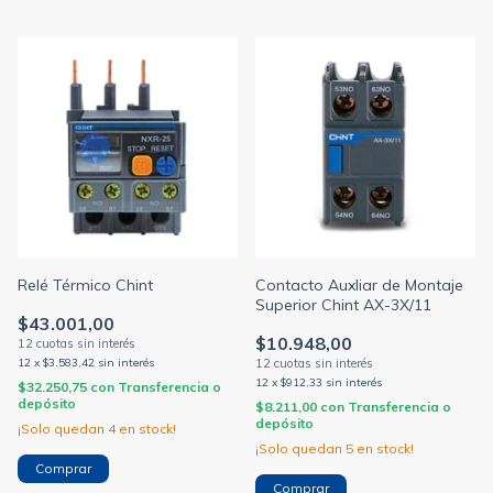
Relé Térmico Chint
Contacto Auxliar de Montaje
Superior Chint AX-3X/11
$43.001,00
$10.948,00
12
x
$3.583,42
sin interés
12
x
$912,33
sin interés
$32.250,75
con
Transferencia o
depósito
$8.211,00
con
Transferencia o
depósito
¡Solo quedan
4
en stock!
¡Solo quedan
5
en stock!
Comprar