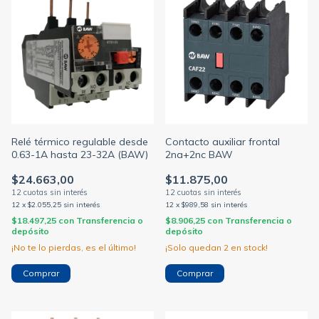
Relé térmico regulable desde
Contacto auxiliar frontal
0.63-1A hasta 23-32A (BAW)
2na+2nc BAW
$24.663,00
$11.875,00
12
x
$2.055,25
sin interés
12
x
$989,58
sin interés
$18.497,25
con
Transferencia o
$8.906,25
con
Transferencia o
depósito
depósito
¡No te lo pierdas, es el último!
¡Solo quedan
2
en stock!
Comprar