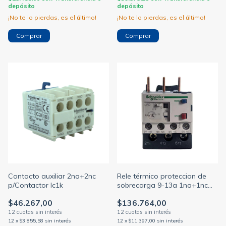
depósito
depósito
¡No te lo pierdas, es el último!
¡No te lo pierdas, es el último!
Contacto auxiliar 2na+2nc
Rele térmico proteccion de
p/Contactor lc1k
sobrecarga 9-13a 1na+1nc
p/Contactor d12 a d38
$46.267,00
$136.764,00
12
x
$3.855,58
sin interés
12
x
$11.397,00
sin interés