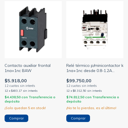
Contacto auxiliar frontal
Relé térmico p/minicontactor k
1na+1nc BAW
1na+1nc desde 0.8-1.2A
hasta 12-16A (SCHNEIDER -
$5.918,00
$99.750,00
TLM)
12
x
$493,17
sin interés
12
x
$8.312,50
sin interés
$4.438,50
con
Transferencia o
$74.812,50
con
Transferencia o
depósito
depósito
¡Solo quedan
5
en stock!
¡No te lo pierdas, es el último!
Comprar