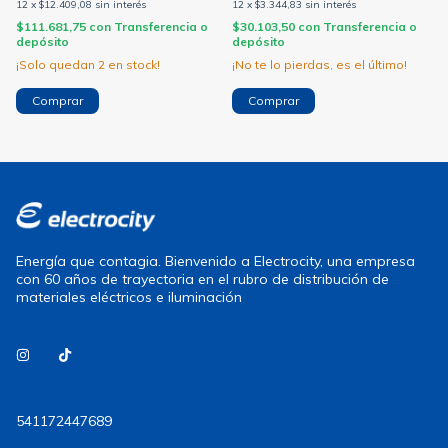
12
x
$12.409,08
sin interés
12
x
$3.344,83
sin interés
$111.681,75
con
Transferencia o
$30.103,50
con
Transferencia o
depósito
depósito
¡Solo quedan
2
en stock!
¡No te lo pierdas, es el último!
Energía que contagia. Bienvenido a Electrocity, una empresa
con 60 años de trayectoria en el rubro de distribución de
materiales eléctricos e iluminación
541172447689