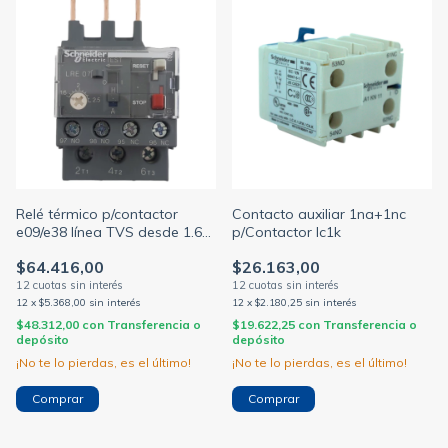
Relé térmico p/contactor
Contacto auxiliar 1na+1nc
e09/e38 línea TVS desde 1.6-
p/Contactor lc1k
2.5A hasta 30-38A
$64.416,00
$26.163,00
(SCHNEIDER - TLM)
12
x
$5.368,00
sin interés
12
x
$2.180,25
sin interés
$48.312,00
con
Transferencia o
$19.622,25
con
Transferencia o
depósito
depósito
¡No te lo pierdas, es el último!
¡No te lo pierdas, es el último!
Comprar