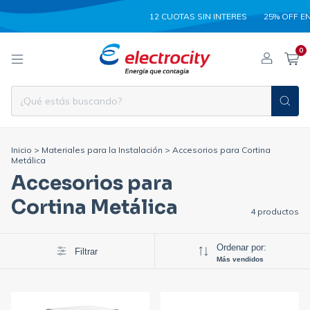
12 CUOTAS SIN INTERES
25% OFF EN
0
Inicio
>
Materiales para la Instalación
>
Accesorios para Cortina
Metálica
Accesorios para
Cortina Metálica
4 productos
Ordenar por:
Filtrar
Más vendidos