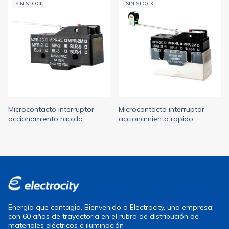
SIN STOCK
SIN STOCK
Microcontacto interruptor
Microcontacto interruptor
accionamiento rapido
accionamiento rapido
palanca larga tipo mp-2 cbn
palanca larga con rodillo tipo
(NEUMANN)
mpr 2l cbn (NEUMANN)
Energía que contagia. Bienvenido a Electrocity, una empresa
con 60 años de trayectoria en el rubro de distribución de
materiales eléctricos e iluminación