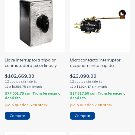
Llave interruptora tripolar
Microcontacto interruptor
conmutadora p/cortinas y
accionamiento rapido
portones inversora monofa
palanca larga con rodillo x-1
$102.669,00
$23.090,00
SICA 20a ne
e8
12
x
$8.555,75
sin interés
12
x
$1.924,17
sin interés
$77.001,75
con
Transferencia o
$17.317,50
con
Transferencia o
depósito
depósito
¡Solo quedan
5
en stock!
¡Solo quedan
2
en stock!