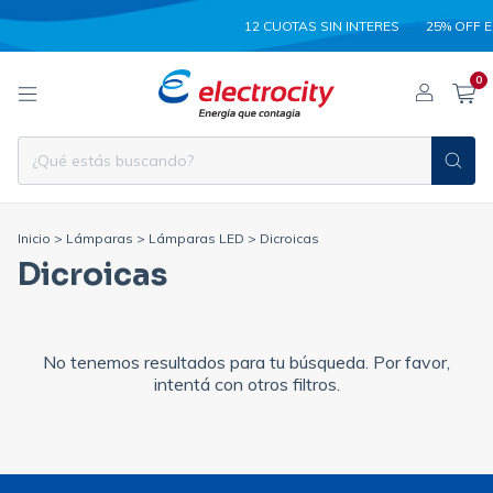
12 CUOTAS SIN INTERES
25% OFF E
0
Inicio
>
Lámparas
>
Lámparas LED
>
Dicroicas
Dicroicas
No tenemos resultados para tu búsqueda. Por favor,
intentá con otros filtros.