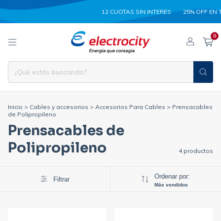
12 CUOTAS SIN INTERES
25% OFF EN TRANS
0
Inicio
>
Cables y accesorios
>
Accesorios Para Cables
>
Prensacables
de Polipropileno
Prensacables de
Polipropileno
4 productos
Ordenar por:
Filtrar
Más vendidos