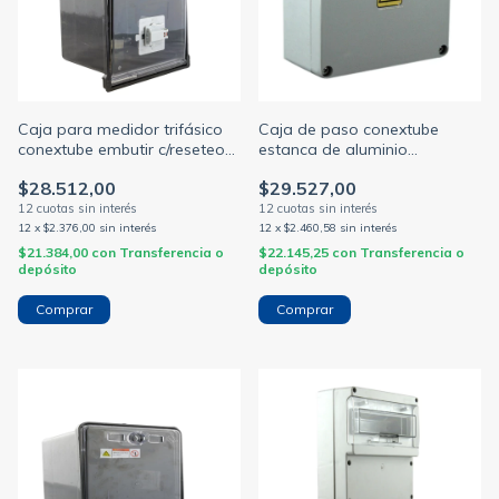
Caja para medidor trifásico
Caja de paso conextube
conextube embutir c/reseteo
estanca de aluminio
edenor
inyectado ip65 multiples
$28.512,00
$29.527,00
medidas
12
x
$2.376,00
sin interés
12
x
$2.460,58
sin interés
$21.384,00
con
Transferencia o
$22.145,25
con
Transferencia o
depósito
depósito
Comprar