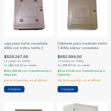
caja para toma conextube
Gabinete para medición tarifa
400a con trafos tarifa 3
3 400a edesur conextube
edenor
$828.267,00
$682.894,00
12
x
$69.022,25
sin interés
12
x
$56.907,83
sin interés
$621.200,25
con
Transferencia o
$512.170,50
con
Transferencia o
depósito
depósito
¡No te lo pierdas, es el último!
¡No te lo pierdas, es el último!