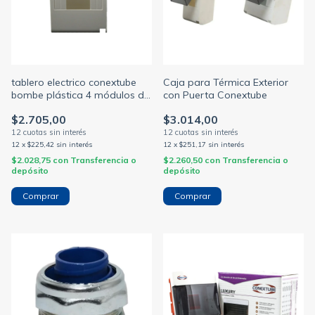
tablero electrico conextube
Caja para Térmica Exterior
bombe plástica 4 módulos din
con Puerta Conextube
ip30 sin puerta
$2.705,00
$3.014,00
12
x
$225,42
sin interés
12
x
$251,17
sin interés
$2.028,75
con
Transferencia o
$2.260,50
con
Transferencia o
depósito
depósito
Comprar