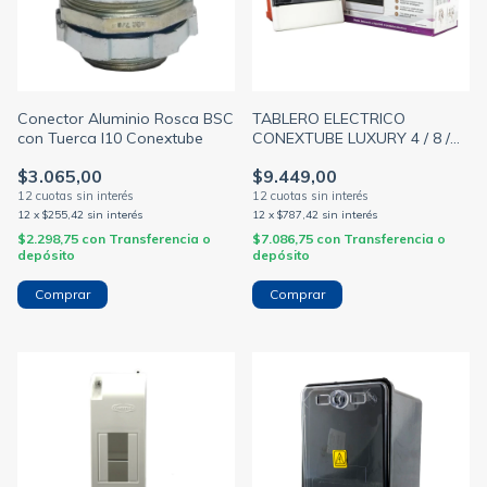
Conector Aluminio Rosca BSC
TABLERO ELECTRICO
con Tuerca I10 Conextube
CONEXTUBE LUXURY 4 / 8 /
12 / 18 / 24 / 36 / 54 módulos
$3.065,00
$9.449,00
din
12
x
$255,42
sin interés
12
x
$787,42
sin interés
$2.298,75
con
Transferencia o
$7.086,75
con
Transferencia o
depósito
depósito
Comprar
Comprar