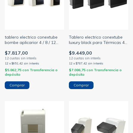
tablero electrico conextube
Tablero electrico conextube
bombe aplicarior 4 / 8 / 12
luxury black para Térmicas 4 /
módulos din
8 y 12 modulos din
$7.817,00
$9.449,00
12
x
$651,42
sin interés
12
x
$787,42
sin interés
$5.862,75
con
Transferencia o
$7.086,75
con
Transferencia o
depósito
depósito
Comprar
Comprar