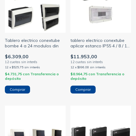
Tablero electrico conextube
tablero electrico conextube
bombe 4 a 24 modulos din
aplicar estanco IP55 4 / 8 / 12
módulos din
$6.309,00
$11.953,00
12
x
$525,75
sin interés
12
x
$996,08
sin interés
$4.731,75
con
Transferencia o
$8.964,75
con
Transferencia o
depósito
depósito
Comprar
Comprar