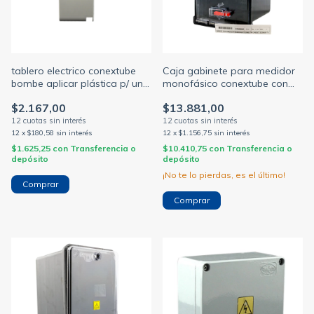
tablero electrico conextube
Caja gabinete para medidor
bombe aplicar plástica p/ una
monofásico conextube con
termica 2 módulos din ip30
reseteo edenor
$2.167,00
$13.881,00
sin puerta
12
x
$180,58
sin interés
12
x
$1.156,75
sin interés
$1.625,25
con
Transferencia o
$10.410,75
con
Transferencia o
depósito
depósito
¡No te lo pierdas, es el último!