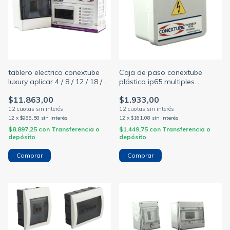
tablero electrico conextube
Caja de paso conextube
luxury aplicar 4 / 8 / 12 / 18 /
plástica ip65 multiples
24 módulos din
medidas
$11.863,00
$1.933,00
12
x
$988,58
sin interés
12
x
$161,08
sin interés
$8.897,25
con
Transferencia o
$1.449,75
con
Transferencia o
depósito
depósito
Comprar
Comprar