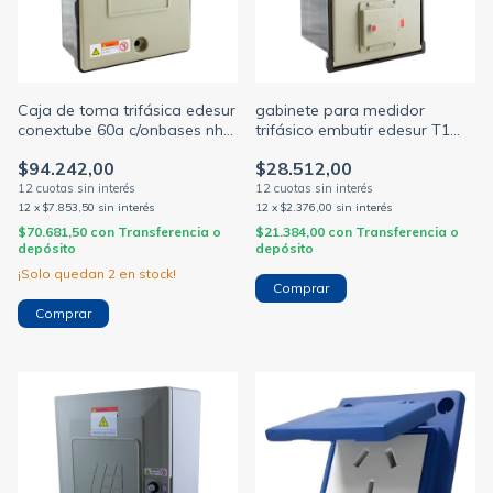
Caja de toma trifásica edesur
gabinete para medidor
conextube 60a c/onbases nh
trifásico embutir edesur T1
t00 borne largo
conextube con reseteo
$94.242,00
$28.512,00
12
x
$7.853,50
sin interés
12
x
$2.376,00
sin interés
$70.681,50
con
Transferencia o
$21.384,00
con
Transferencia o
depósito
depósito
¡Solo quedan
2
en stock!