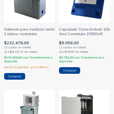
Gabinete para medición tarifa
Capsulado Toma Embutir 10A
2 edesur conextube
Azul Conextube 23000145
$232.478,00
$9.056,00
12
x
$19.373,17
sin interés
12
x
$754,67
sin interés
$174.358,50
con
Transferencia o
$6.792,00
con
Transferencia o
depósito
depósito
¡No te lo pierdas, es el último!