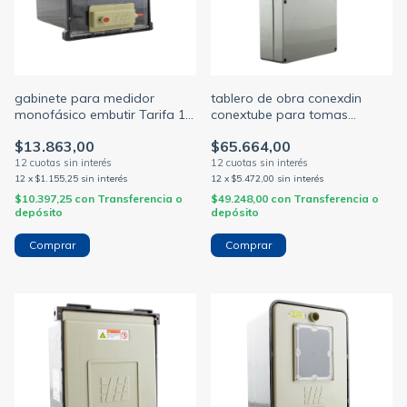
gabinete para medidor
tablero de obra conexdin
monofásico embutir Tarifa 1
conextube para tomas
edesur conextube con reseteo
industriales ip65 12 módulos
$13.863,00
$65.664,00
440x270x112
12
x
$1.155,25
sin interés
12
x
$5.472,00
sin interés
$10.397,25
con
Transferencia o
$49.248,00
con
Transferencia o
depósito
depósito