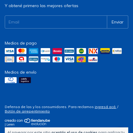
Y obtené primero las mejores ofertas
Medios de pago
Medios de envío
Defensa de las y los consumidores. Para reclamos
ingresá acá.
/
Botón de arrepentimiento
| Leren
Al navegar por este sitio
aceptás el uso de cookies
para agilizar tu
Copyright Electrocity - 2026. Todos los derechos reservados.