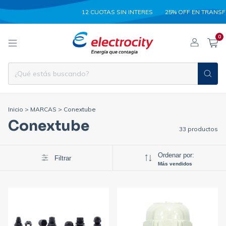
12 CUOTAS SIN INTERES
25% OFF EN TRANSFERENC
0
Inicio
>
MARCAS
>
Conextube
Conextube
33 productos
Ordenar por:
Filtrar
Más vendidos