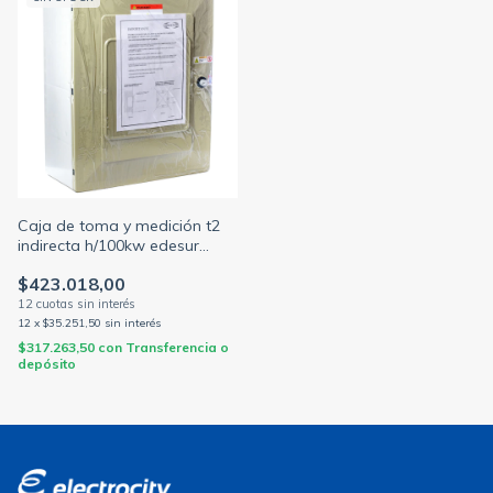
Caja de toma y medición t2
indirecta h/100kw edesur
CONEXTUBE
$423.018,00
12
x
$35.251,50
sin interés
$317.263,50
con
Transferencia o
depósito