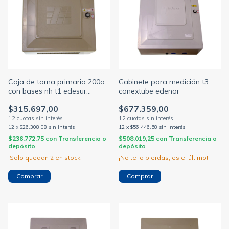
Caja de toma primaria 200a
Gabinete para medición t3
con bases nh t1 edesur
conextube edenor
CONEXTUBE
$315.697,00
$677.359,00
12
x
$26.308,08
sin interés
12
x
$56.446,58
sin interés
$236.772,75
con
Transferencia o
$508.019,25
con
Transferencia o
depósito
depósito
¡Solo quedan
2
en stock!
¡No te lo pierdas, es el último!