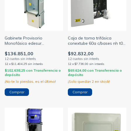
Gabinete Provisorio
Caja de toma trifásica
Monofásico edesur
conextube 60a c/bases nh t00
Conextube 67009006
borne largo edenor
$136.851,00
$92.832,00
12
x
$11.404,25
sin interés
12
x
$7.736,00
sin interés
$102.638,25
con
Transferencia o
$69.624,00
con
Transferencia o
depósito
depósito
¡No te lo pierdas, es el último!
¡Solo quedan
2
en stock!