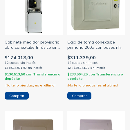
Gabinete medidor provisorio
Caja de toma conextube
obra conextube trifásico sin
primaria 200a con bases nh
termicas y disyuntores
t1 edenor
$174.018,00
$311.339,00
12
x
$14.501,50
sin interés
12
x
$25.944,92
sin interés
$130.513,50
con
Transferencia o
$233.504,25
con
Transferencia o
depósito
depósito
¡No te lo pierdas, es el último!
¡No te lo pierdas, es el último!