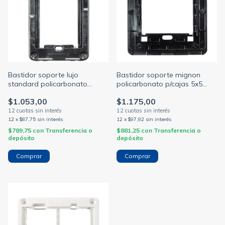
Bastidor soporte lujo
Bastidor soporte mignon
standard policarbonato
policarbonato p/cajas 5x5
p/cajas 5x10 para tapas linea
para tapas linea siglo xxi y
$1.053,00
$1.175,00
siglo xxi y x
xxii
12
x
$87,75
sin interés
12
x
$97,92
sin interés
$789,75
con
Transferencia o
$881,25
con
Transferencia o
depósito
depósito