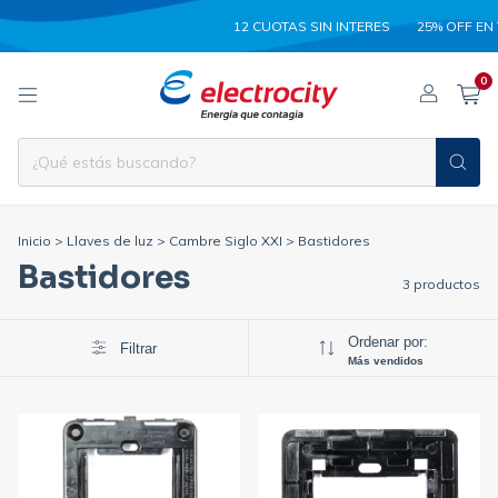
12 CUOTAS SIN INTERES
25% OFF EN TRA
0
Inicio
>
Llaves de luz
>
Cambre Siglo XXI
>
Bastidores
Bastidores
3 productos
Ordenar por:
Filtrar
Más vendidos