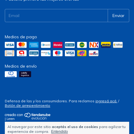
Medios de pago
Medios de envío
Defensa de las y los consumidores. Para reclamos
ingresá acá.
/
Botón de arrepentimiento
| Leren
Al navegar por este sitio
aceptás el uso de cookies
para agilizar tu
Copyright Electrocity - 2026. Todos los derechos reservados.
experiencia de compra.
Entendido