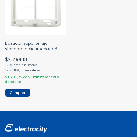
Bastidor soporte lujo
standard policarbonato 8
modulos para tapas linea
$2.269,00
siglo xxii
12
x
$189,08
sin interés
$1.701,75
con
Transferencia o
depósito