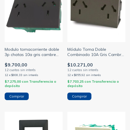
Modulo tomacorriente doble
Módulo Toma Doble
3p chatas 10a gris cambre
Combinado 10A Gris Cambre
(CAMBRE)
7989
$9.700,00
$10.271,00
12
x
$808,33
sin interés
12
x
$855,92
sin interés
$7.275,00
con
Transferencia o
$7.703,25
con
Transferencia o
depósito
depósito