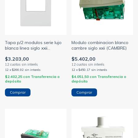
Tapa p/2 modulos serie lujo
Modulo combinacion blanco
blanca linea siglo xxii
cambre siglo xxii (CAMBRE)
(CAMBRE)
$3.203,00
$5.402,00
12
x
$266,92
sin interés
12
x
$450,17
sin interés
$2.402,25
con
Transferencia o
$4.051,50
con
Transferencia o
depósito
depósito