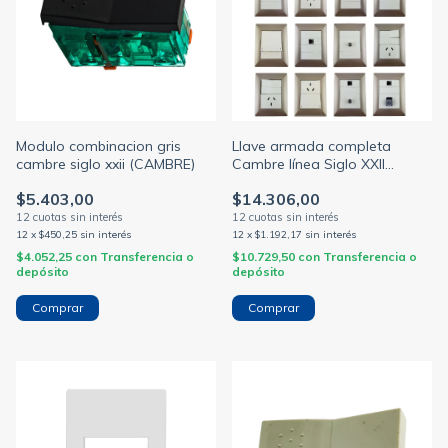
Modulo combinacion gris
Llave armada completa
cambre siglo xxii (CAMBRE)
Cambre línea Siglo XXII
módulo blanco tapa
$5.403,00
$14.306,00
champagne bastidor 5x10
(CAMBRE)
12
x
$450,25
sin interés
12
x
$1.192,17
sin interés
$4.052,25
con
Transferencia o
$10.729,50
con
Transferencia o
depósito
depósito
Comprar