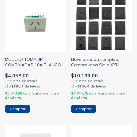
MODULO TOMA 3P
Llave armada completa
COMBINADAS 10A BLANCO
Cambre línea Siglo XXII
módulo gris tapa gris
$4.058,00
$10.193,00
bastidor 5x10 (CAMBRE)
12
x
$338,17
sin interés
12
x
$849,42
sin interés
$3.043,50
con
Transferencia o
$7.644,75
con
Transferencia o
depósito
depósito
Comprar