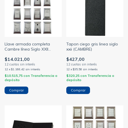
Llave armada completa
Tapon ciego gris linea siglo
Cambre línea Siglo XXII
xxii (CAMBRE)
módulo blanco tapa aluminio
$14.021,00
$427,00
bastidor 5x10 (CAMBRE)
12
x
$1.168,42
sin interés
12
x
$35,58
sin interés
$10.515,75
con
Transferencia o
$320,25
con
Transferencia o
depósito
depósito
Comprar