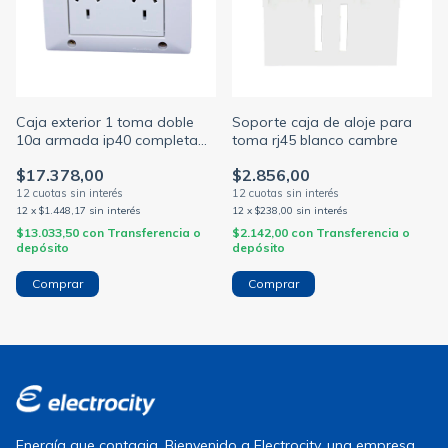
Caja exterior 1 toma doble
Soporte caja de aloje para
10a armada ip40 completa
toma rj45 blanco cambre
blanco siglo xxii (CAMBRE)
$17.378,00
$2.856,00
12
x
$1.448,17
sin interés
12
x
$238,00
sin interés
$13.033,50
con
Transferencia o
$2.142,00
con
Transferencia o
depósito
depósito
Energía que contagia. Bienvenido a Electrocity, una empresa