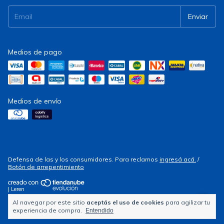
Medios de pago
Medios de envío
Defensa de las y los consumidores. Para reclamos
ingresá acá.
/
Botón de arrepentimiento
| Leren
Al navegar por este sitio
aceptás el uso de cookies
para agilizar tu
Copyright Electrocity - 2026. Todos los derechos reservados.
experiencia de compra.
Entendido