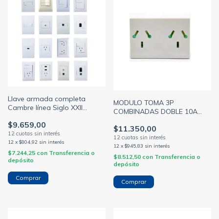
Llave armada completa
MODULO TOMA 3P
Cambre línea Siglo XXII
COMBINADAS DOBLE 10A
módulo blanco tapa blanca
BLANCO BORNE PREFIT
$9.659,00
bastidor 5x10 (CAMBRE)
$11.350,00
(CAMBRE)
12
x
$804,92
sin interés
12
x
$945,83
sin interés
$7.244,25
con
Transferencia o
$8.512,50
con
Transferencia o
depósito
depósito
Comprar