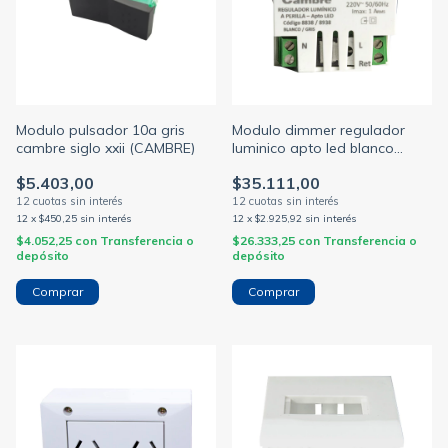
Modulo pulsador 10a gris
Modulo dimmer regulador
cambre siglo xxii (CAMBRE)
luminico apto led blanco
cambre (CAMBRE)
$5.403,00
$35.111,00
12
x
$450,25
sin interés
12
x
$2.925,92
sin interés
$4.052,25
con
Transferencia o
$26.333,25
con
Transferencia o
depósito
depósito