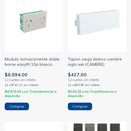
Modulo tomacorriente doble
Tapon ciego blanco cambre
borne easyfit 10a blanco
siglo xxii (CAMBRE)
cambre (CAMBRE)
$8.894,00
$427,00
12
x
$741,17
sin interés
12
x
$35,58
sin interés
$6.670,50
con
Transferencia o
$320,25
con
Transferencia o
depósito
depósito