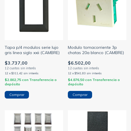
Tapa p/4 modulos serie lujo
Modulo tomacorriente 3p
gris linea siglo xxii (CAMBRE)
chatas 20a blanco (CAMBRE)
$3.737,00
$6.502,00
12
x
$311,42
sin interés
12
x
$541,83
sin interés
$2.802,75
con
Transferencia o
$4.876,50
con
Transferencia o
depósito
depósito