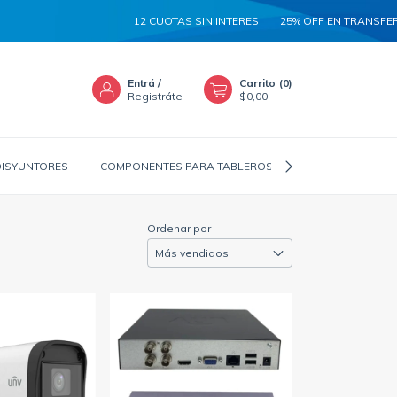
12 CUOTAS SIN INTERES
25% OFF EN TRANSFERENCIA
Entrá
/
Carrito
(
0
)
Registráte
$0,00
DISYUNTORES
COMPONENTES PARA TABLEROS
CANALIZADORES
Ordenar por