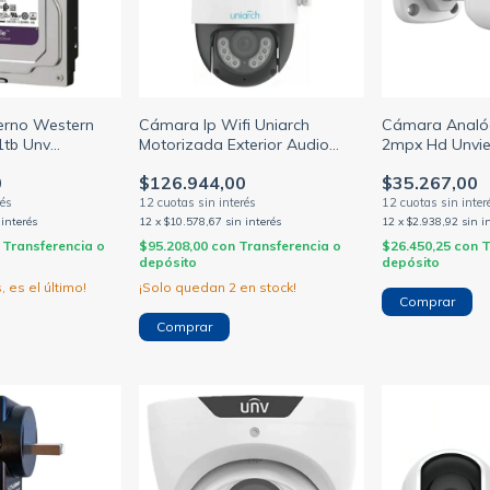
terno Western
Cámara Ip Wifi Uniarch
Cámara Analógi
 1tb Unv
Motorizada Exterior Audio
2mpx Hd Unvie
5U8XY0
3mp Unv Uho-P1A-M3F4D
UAC-B112-F2
0
$126.944,00
$35.267,00
 interés
12
x
$10.578,67
sin interés
12
x
$2.938,92
sin i
Transferencia o
$95.208,00
con
Transferencia o
$26.450,25
con
T
depósito
depósito
, es el último!
¡Solo quedan
2
en stock!