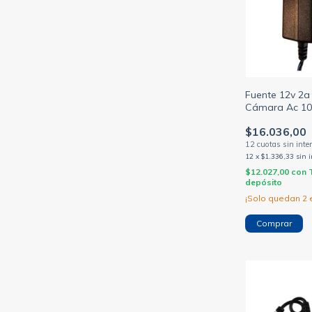
Fuente 12v 2a
Cámara Ac 10
ADS-26FSG-1
$16.036,00
12
x
$1.336,33
sin 
$12.027,00
con
depósito
¡Solo quedan
2
e