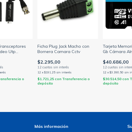
Transceptores
Ficha Plug Jack Macho con
Tarjeta Memori
ideo Utp
Bornera Camara Cctv
Gb Cámara Al
nv TPB-1CH-UTP
Unv TF-32G-T-
$2.295,00
$40.686,00
terés
12
x
$191,25
sin interés
12
x
$3.390,50
sin i
ransferencia o
$1.721,25
con
Transferencia o
$30.514,50
con
T
depósito
depósito
Más información
Su