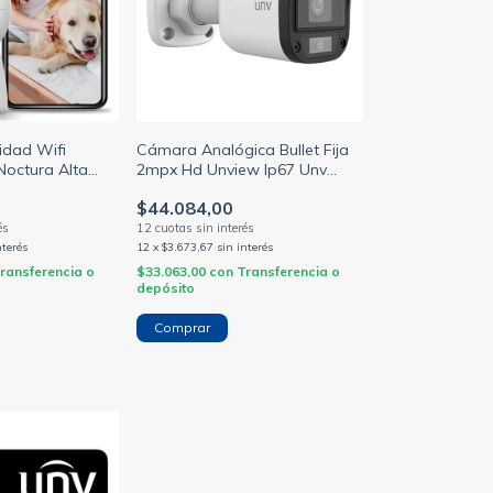
dad Wifi
Cámara Analógica Bullet Fija
 Noctura Alta
2mpx Hd Unview Ip67 Unv
v UHO-S2E
UAC-B112-F28-W
$44.084,00
nterés
12
x
$3.673,67
sin interés
ransferencia o
$33.063,00
con
Transferencia o
depósito