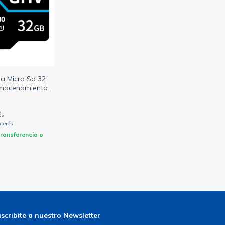
a Micro Sd 32
macenamiento
L
nterés
ransferencia o
scribite a nuestro Newsletter