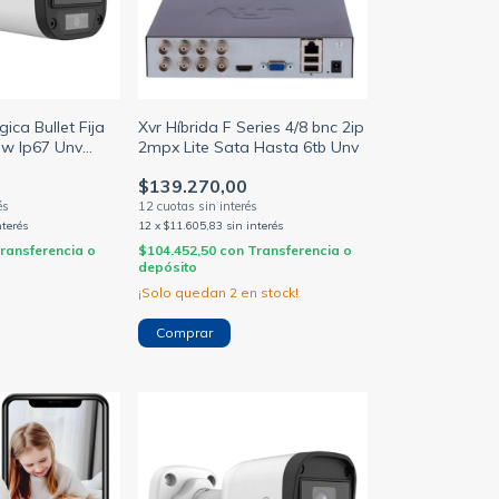
ca Bullet Fija
Xvr Híbrida F Series 4/8 bnc 2ip
w Ip67 Unv
2mpx Lite Sata Hasta 6tb Unv
8
$139.270,00
nterés
12
x
$11.605,83
sin interés
ransferencia o
$104.452,50
con
Transferencia o
depósito
¡Solo quedan
2
en stock!
Comprar