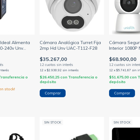
 Ideal Alimenta
Cámara Analógica Turret Fija
Cámara Seguri
0-240v Unv
2mp Hd Unv UAC-T112-F28
Interior 1080P
2-12024EPA
Definición Un
$35.267,00
$68.900,00
interés
12
x
$2.938,92
sin interés
12
x
$5.741,67
sin i
Transferencia o
$26.450,25
con
Transferencia o
$51.675,00
con
T
depósito
depósito
n stock!
SIN STOCK
SIN STOCK