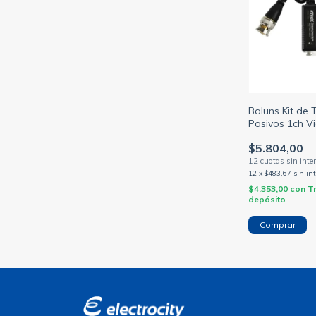
Baluns Kit de 
Pasivos 1ch V
Cat5e/cat6 U
$5.804,00
12
x
$483,67
sin in
$4.353,00
con
T
depósito