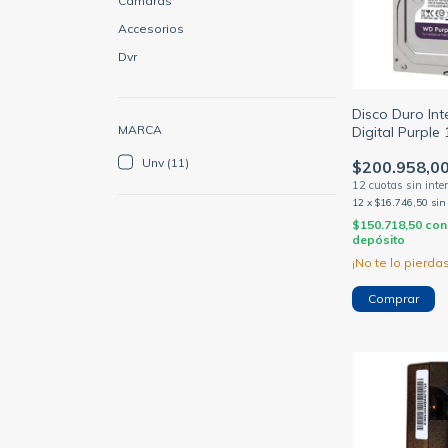
Camaras
Accesorios
Dvr
Disco Duro In
MARCA
Digital Purple
WD10PURZ-8
Unv (11)
$200.958,0
12
x
$16.746,50
sin
$150.718,50
con
depósito
¡No te lo pierdas