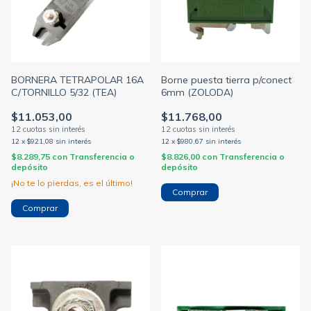
BORNERA TETRAPOLAR 16A
Borne puesta tierra p/conect
C/TORNILLO 5/32 (TEA)
6mm (ZOLODA)
$11.053,00
$11.768,00
12
x
$921,08
sin interés
12
x
$980,67
sin interés
$8.289,75
con
Transferencia o
$8.826,00
con
Transferencia o
depósito
depósito
¡No te lo pierdas, es el último!