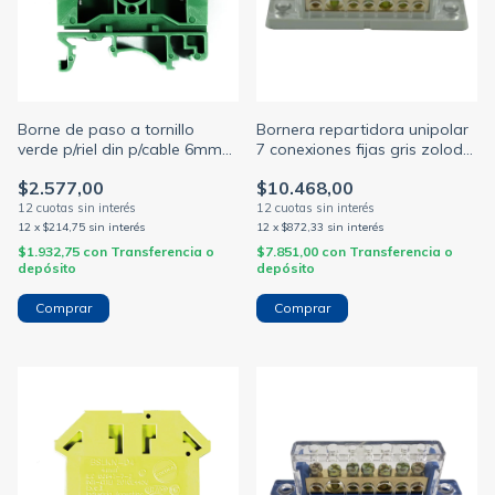
Borne de paso a tornillo
Bornera repartidora unipolar
verde p/riel din p/cable 6mm
7 conexiones fijas gris zoloda
bpn-06-ve (ZOLODA)
(ZOLODA)
$2.577,00
$10.468,00
12
x
$214,75
sin interés
12
x
$872,33
sin interés
$1.932,75
con
Transferencia o
$7.851,00
con
Transferencia o
depósito
depósito