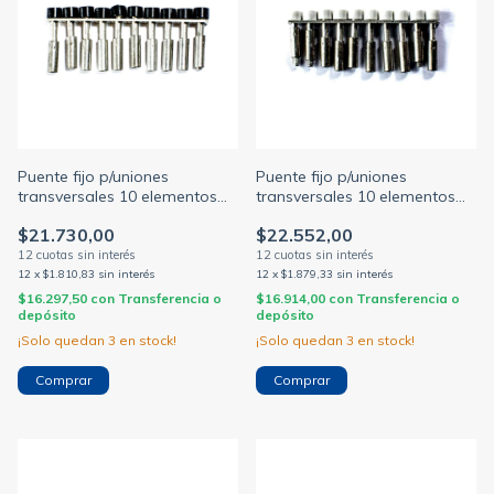
Puente fijo p/uniones
Puente fijo p/uniones
transversales 10 elementos
transversales 10 elementos
p/borne bpn 4mm jssb-10-
p/borne bpn 6mm jssb-10-
$21.730,00
$22.552,00
06/bpn
08/bpn
12
x
$1.810,83
sin interés
12
x
$1.879,33
sin interés
$16.297,50
con
Transferencia o
$16.914,00
con
Transferencia o
depósito
depósito
¡Solo quedan
3
en stock!
¡Solo quedan
3
en stock!