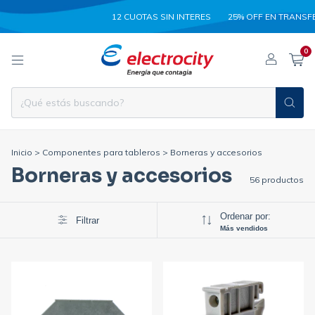
12 CUOTAS SIN INTERES
25% OFF EN TRANSFERENC
0
Inicio
>
Componentes para tableros
>
Borneras y accesorios
Borneras y accesorios
56 productos
Ordenar por:
Filtrar
Más vendidos