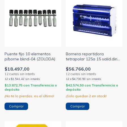
Puente fijo 10 elementos
Bornera repartidora
p/borne bknd-04 (ZOLODA)
tetrapolar 125a 15 salid.din
(BAW)
$18.497,00
$56.766,00
12
x
$1.541,42
sin interés
12
x
$4.730,50
sin interés
$13.872,75
con
Transferencia o
$42.574,50
con
Transferencia o
depósito
depósito
¡No te lo pierdas, es el último!
¡Solo quedan
2
en stock!