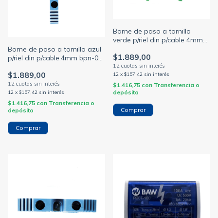
Borne de paso a tornillo
verde p/riel din p/cable 4mm
bpn-04-ve (ZOLODA)
Borne de paso a tornillo azul
$1.889,00
p/riel din p/cable.4mm bpn-04-
az (ZOLODA)
$1.889,00
12
x
$157,42
sin interés
$1.416,75
con
Transferencia o
depósito
12
x
$157,42
sin interés
$1.416,75
con
Transferencia o
depósito