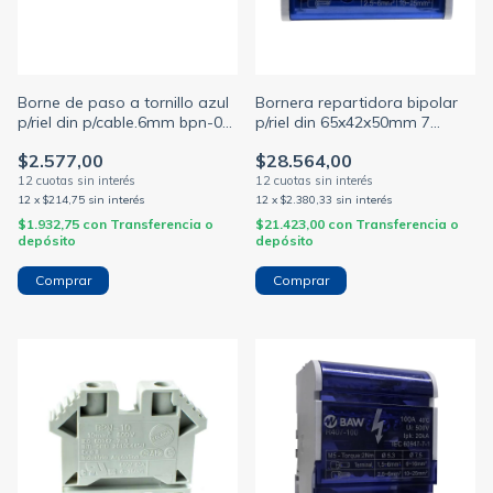
Borne de paso a tornillo azul
Bornera repartidora bipolar
p/riel din p/cable.6mm bpn-06-
p/riel din 65x42x50mm 7
az (ZOLODA)
conexiones
$2.577,00
$28.564,00
12
x
$214,75
sin interés
12
x
$2.380,33
sin interés
$1.932,75
con
Transferencia o
$21.423,00
con
Transferencia o
depósito
depósito