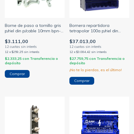
Borne de paso a tornillo gris
Bornera repartidora
p/riel din p/cable 10mm bpn-
tetrapolar 100a p/riel din
10 (ZOLODA)
65x85x50mm 7 conexiones
$3.111,00
$37.013,00
12
x
$259,25
sin interés
12
x
$3.084,42
sin interés
$2.333,25
con
Transferencia o
$27.759,75
con
Transferencia o
depósito
depósito
¡No te lo pierdas, es el último!