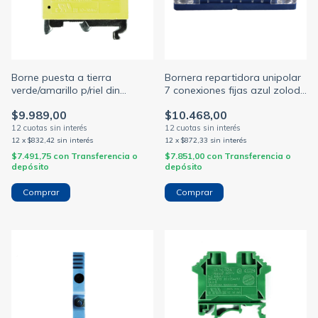
Borne puesta a tierra
Bornera repartidora unipolar
verde/amarillo p/riel din
7 conexiones fijas azul zoloda
p/cable 4mm bslkn-04
(ZOLODA)
$9.989,00
$10.468,00
(ZOLODA)
12
x
$832,42
sin interés
12
x
$872,33
sin interés
$7.491,75
con
Transferencia o
$7.851,00
con
Transferencia o
depósito
depósito