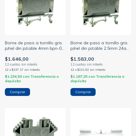
Borne de paso a tornillo gris
Borne de paso a tornillo gris
p/riel din p/cable 4mm bpn-04
p/riel din p/cable 2.5mm 24a
(ZOLODA)
800vca bpn-2.5 (ZOLODA)
$1.646,00
$1.583,00
12
x
$137,17
sin interés
12
x
$131,92
sin interés
$1.234,50
con
Transferencia o
$1.187,25
con
Transferencia o
depósito
depósito