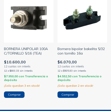
BORNERA UNIPOLAR 100A
Bornera bipolar bakelita 5/32
C/TORNILLO 5/16 (TEA)
con tornillo 16a
$10.600,00
$6.070,00
12
x
$883,33
sin interés
12
x
$505,83
sin interés
$7.950,00
con
Transferencia o
$4.552,50
con
Transferencia o
depósito
depósito
¡Solo quedan
3
en stock!
¡Solo quedan
2
en stock!