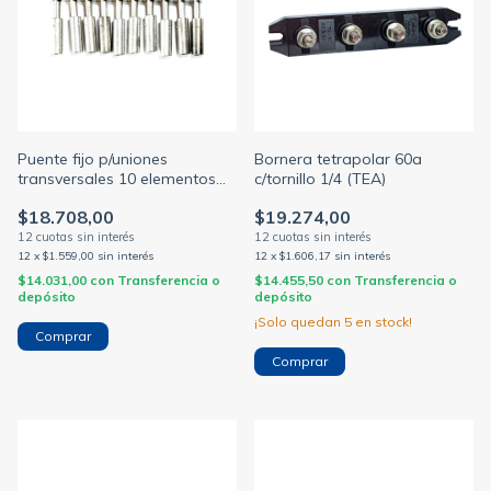
Puente fijo p/uniones
Bornera tetrapolar 60a
transversales 10 elementos
c/tornillo 1/4 (TEA)
p/borne bpn 2.5mm jssb-10-
$18.708,00
$19.274,00
05/bpn
12
x
$1.559,00
sin interés
12
x
$1.606,17
sin interés
$14.031,00
con
Transferencia o
$14.455,50
con
Transferencia o
depósito
depósito
¡Solo quedan
5
en stock!