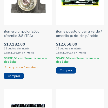
Bornera unipolar 200a
Borne puesta a tierra verde /
c/tornillo 3/8 (TEA)
amarillo p/ riel din p/ cable
10mm bslkn-10 (ZOLODA)
$13.182,00
$12.658,00
12
x
$1.098,50
sin interés
12
x
$1.054,83
sin interés
$9.886,50
con
Transferencia o
$9.493,50
con
Transferencia o
depósito
depósito
¡Solo quedan
5
en stock!