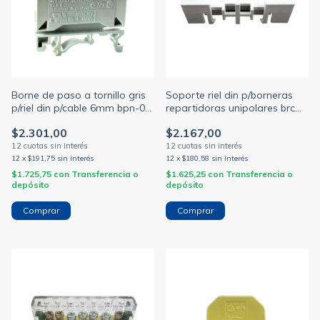
Borne de paso a tornillo gris
Soporte riel din p/borneras
p/riel din p/cable 6mm bpn-06
repartidoras unipolares brc
(ZOLODA)
(ZOLODA)
$2.301,00
$2.167,00
12
x
$191,75
sin interés
12
x
$180,58
sin interés
$1.725,75
con
Transferencia o
$1.625,25
con
Transferencia o
depósito
depósito