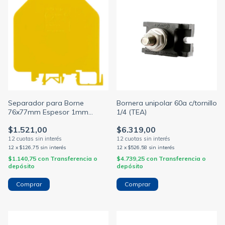
Separador para Borne
Bornera unipolar 60a c/tornillo
76x77mm Espesor 1mm
1/4 (TEA)
Zoloda SE3-D
$1.521,00
$6.319,00
12
x
$126,75
sin interés
12
x
$526,58
sin interés
$1.140,75
con
Transferencia o
$4.739,25
con
Transferencia o
depósito
depósito