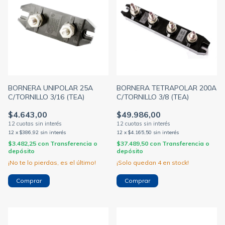
BORNERA UNIPOLAR 25A
BORNERA TETRAPOLAR 200A
C/TORNILLO 3/16 (TEA)
C/TORNILLO 3/8 (TEA)
$4.643,00
$49.986,00
12
x
$386,92
sin interés
12
x
$4.165,50
sin interés
$3.482,25
con
Transferencia o
$37.489,50
con
Transferencia o
depósito
depósito
¡No te lo pierdas, es el último!
¡Solo quedan
4
en stock!