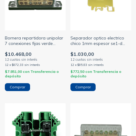
Bornera repartidora unipolar
Separador optico electrico
7 conexiones fijas verde
chico 1mm espesor se1-d
zoloda (ZOLODA)
(ZOLODA)
$10.468,00
$1.030,00
12
x
$872,33
sin interés
12
x
$85,83
sin interés
$7.851,00
con
Transferencia o
$772,50
con
Transferencia o
depósito
depósito