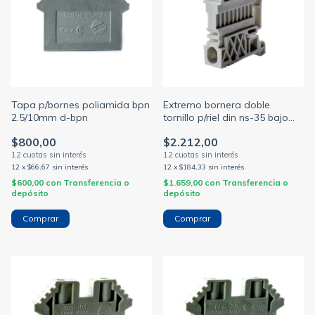
Tapa p/bornes poliamida bpn
Extremo bornera doble
2.5/10mm d-bpn
tornillo p/riel din ns-35 bajo
10mm ekn1 (ZOLODA)
$800,00
$2.212,00
12
x
$66,67
sin interés
12
x
$184,33
sin interés
$600,00
con
Transferencia o
$1.659,00
con
Transferencia o
depósito
depósito