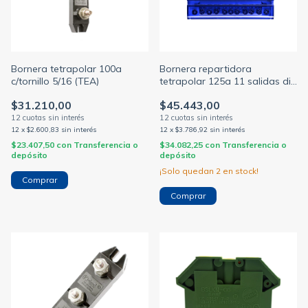
Bornera tetrapolar 100a
Bornera repartidora
c/tornillo 5/16 (TEA)
tetrapolar 125a 11 salidas din
BAW
$31.210,00
$45.443,00
12
x
$2.600,83
sin interés
12
x
$3.786,92
sin interés
$23.407,50
con
Transferencia o
$34.082,25
con
Transferencia o
depósito
depósito
¡Solo quedan
2
en stock!