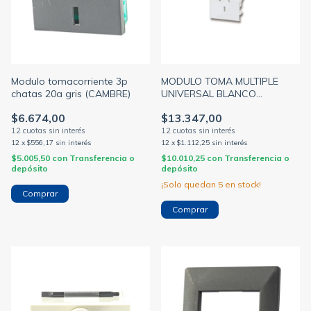
Modulo tomacorriente 3p
MODULO TOMA MULTIPLE
chatas 20a gris (CAMBRE)
UNIVERSAL BLANCO
(CAMBRE)
$6.674,00
$13.347,00
12
x
$556,17
sin interés
12
x
$1.112,25
sin interés
$5.005,50
con
Transferencia o
$10.010,25
con
Transferencia o
depósito
depósito
¡Solo quedan
5
en stock!