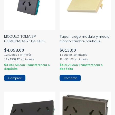
MODULO TOMA 3P
Tapon ciego modulo y medio
COMBINADAS 10A GRIS
blanco cambre bauhaus
(CAMBRE)
(CAMBRE)
$4.058,00
$613,00
12
x
$338,17
sin interés
12
x
$51,08
sin interés
$3.043,50
con
Transferencia o
$459,75
con
Transferencia o
depósito
depósito