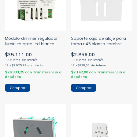
Modulo dimmer regulador
Soporte caja de aloje para
luminico apto led blanco
toma rj45 blanco cambre
cambre (CAMBRE)
$35.111,00
$2.856,00
12
x
$2.925,92
sin interés
12
x
$238,00
sin interés
$26.333,25
con
Transferencia o
$2.142,00
con
Transferencia o
depósito
depósito