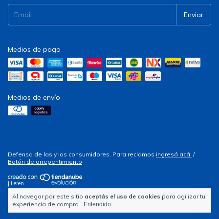
Medios de pago
Medios de envío
Defensa de las y los consumidores. Para reclamos
ingresá acá.
/
Botón de arrepentimiento
| Leren
Al navegar por este sitio
aceptás el uso de cookies
para agilizar tu
Copyright Electrocity - 2026. Todos los derechos reservados.
experiencia de compra.
Entendido