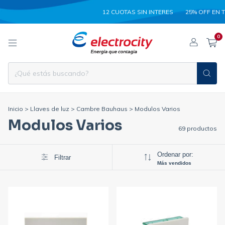
12 CUOTAS SIN INTERES
25% OFF EN TRANSFE
0
Inicio
>
Llaves de luz
>
Cambre Bauhaus
>
Modulos Varios
Modulos Varios
69 productos
Ordenar por:
Filtrar
Más vendidos