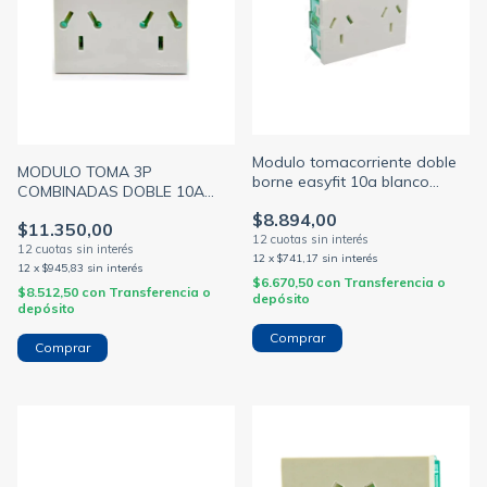
Modulo tomacorriente doble
MODULO TOMA 3P
borne easyfit 10a blanco
COMBINADAS DOBLE 10A
cambre (CAMBRE)
BLANCO BORNE PREFIT
$8.894,00
$11.350,00
(CAMBRE)
12
x
$741,17
sin interés
12
x
$945,83
sin interés
$6.670,50
con
Transferencia o
$8.512,50
con
Transferencia o
depósito
depósito