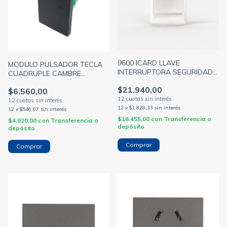
9600 ICARD LLAVE
MODULO PULSADOR TECLA
INTERRUPTORA SEGURIDAD
CUADRUPLE CAMBRE
P/HOTELERIA BLANCA
BAUHAUS GRIS
$21.940,00
(CAMBRE)
$6.560,00
12
x
$1.828,33
sin interés
12
x
$546,67
sin interés
$16.455,00
con
Transferencia o
$4.920,00
con
Transferencia o
depósito
depósito