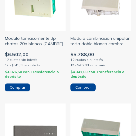
Modulo tomacorriente 3p
Modulo combinacion unipolar
chatas 20a blanco (CAMBRE)
tecla doble blanco cambre
bauhaus (CAMBRE)
$6.502,00
$5.788,00
12
x
$541,83
sin interés
12
x
$482,33
sin interés
$4.876,50
con
Transferencia o
$4.341,00
con
Transferencia o
depósito
depósito