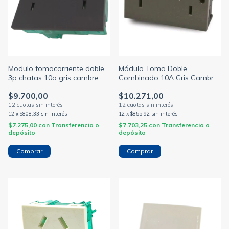
Modulo tomacorriente doble
Módulo Toma Doble
3p chatas 10a gris cambre
Combinado 10A Gris Cambre
(CAMBRE)
7989
$9.700,00
$10.271,00
12
x
$808,33
sin interés
12
x
$855,92
sin interés
$7.275,00
con
Transferencia o
$7.703,25
con
Transferencia o
depósito
depósito