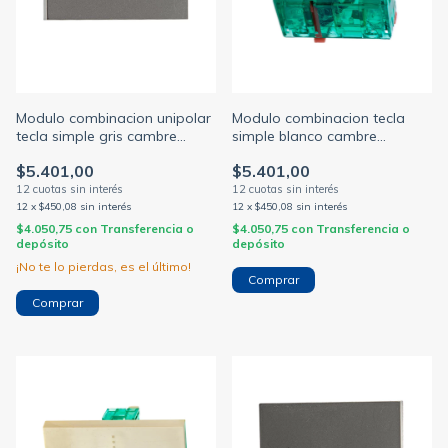
Modulo combinacion unipolar
Modulo combinacion tecla
tecla simple gris cambre
simple blanco cambre
bauhaus (CAMBRE)
bauhaus (CAMBRE)
$5.401,00
$5.401,00
12
x
$450,08
sin interés
12
x
$450,08
sin interés
$4.050,75
con
Transferencia o
$4.050,75
con
Transferencia o
depósito
depósito
¡No te lo pierdas, es el último!