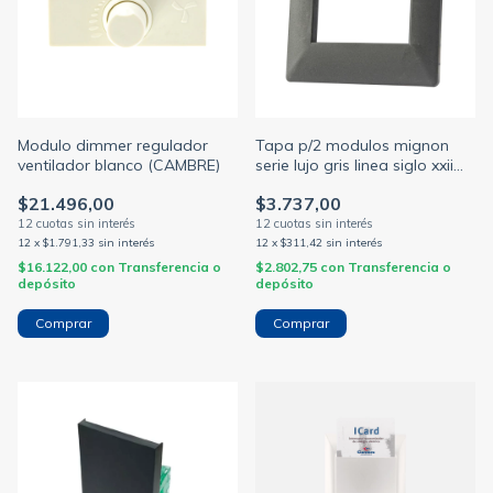
Modulo dimmer regulador
Tapa p/2 modulos mignon
ventilador blanco (CAMBRE)
serie lujo gris linea siglo xxii
(CAMBRE)
$21.496,00
$3.737,00
12
x
$1.791,33
sin interés
12
x
$311,42
sin interés
$16.122,00
con
Transferencia o
$2.802,75
con
Transferencia o
depósito
depósito