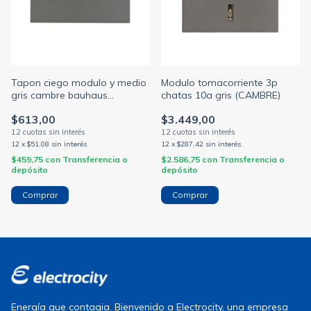
Tapon ciego modulo y medio
Modulo tomacorriente 3p
gris cambre bauhaus
chatas 10a gris (CAMBRE)
(CAMBRE)
$613,00
$3.449,00
12
x
$51,08
sin interés
12
x
$287,42
sin interés
$459,75
con
Transferencia o
$2.586,75
con
Transferencia o
depósito
depósito
Energía que contagia. Bienvenido a Electrocity, una empresa