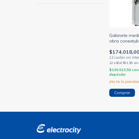
Gabinete medi
obra conextube
termicas y dis
$174.018,0
12
x
$14.501,50
sin
$130.513,50
con
depósito
¡No te lo pierdas