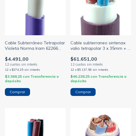
Cable Subterráneo Tetrapolar
Cable subterraneo sintenax
Violeta Norma Iram 62266
valio tetrapolar 3 x 35mm + 1
M.H.
x 16mm violeta (PRYSMIAN)
$4.491,00
$61.651,00
12
x
$374,25
sin interés
12
x
$5.137,58
sin interés
$3.368,25
con
Transferencia o
$46.238,25
con
Transferencia o
depósito
depósito
Comprar