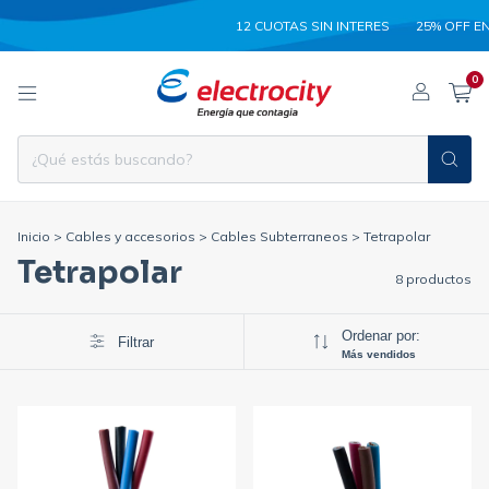
12 CUOTAS SIN INTERES
25% OFF EN 
0
Inicio
>
Cables y accesorios
>
Cables Subterraneos
>
Tetrapolar
Tetrapolar
8 productos
Ordenar por:
Filtrar
Más vendidos