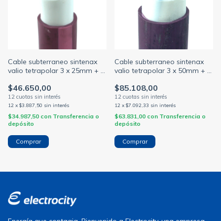
Cable subterraneo sintenax
Cable subterraneo sintenax
valio tetrapolar 3 x 25mm + 1
valio tetrapolar 3 x 50mm + 1
x 16mm violeta (PRYSMIAN)
x 25mm violeta (PRYSMIAN)
$46.650,00
$85.108,00
12
x
$3.887,50
sin interés
12
x
$7.092,33
sin interés
$34.987,50
con
Transferencia o
$63.831,00
con
Transferencia o
depósito
depósito
Energía que contagia. Bienvenido a Electrocity, una empresa