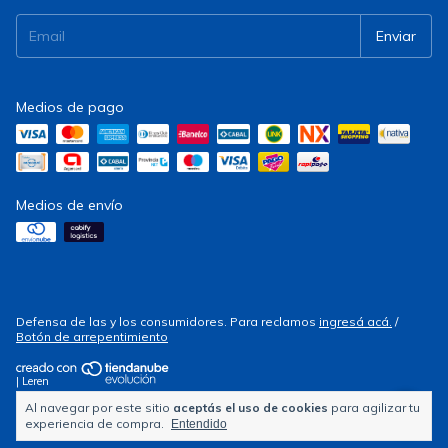
Medios de pago
Medios de envío
Defensa de las y los consumidores. Para reclamos
ingresá acá.
/
Botón de arrepentimiento
| Leren
Al navegar por este sitio
aceptás el uso de cookies
para agilizar tu
Copyright Electrocity - 2026. Todos los derechos reservados.
experiencia de compra.
Entendido