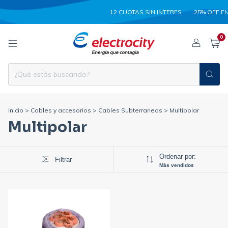
12 CUOTAS SIN INTERES
25% OFF EN
0
Inicio
>
Cables y accesorios
>
Cables Subterraneos
>
Multipolar
Multipolar
Ordenar por:
Filtrar
Más vendidos