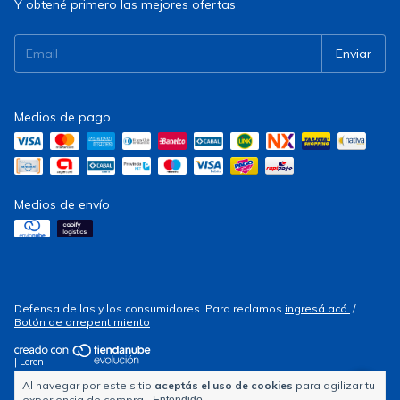
Y obtené primero las mejores ofertas
Medios de pago
Medios de envío
Defensa de las y los consumidores. Para reclamos
ingresá acá.
/
Botón de arrepentimiento
| Leren
Al navegar por este sitio
aceptás el uso de cookies
para agilizar tu
Copyright Electrocity - 2026. Todos los derechos reservados.
experiencia de compra.