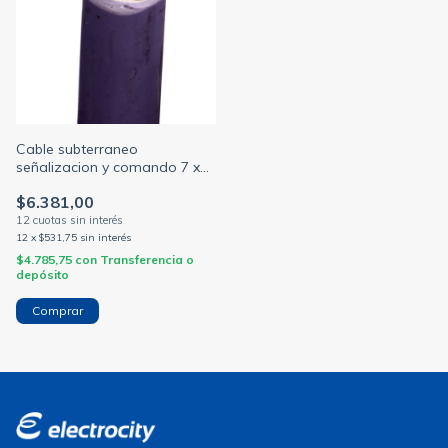
Cable subterraneo
señalizacion y comando 7 x
1.5 mm violeta iram 2178-1 /
$6.381,00
2268 (NORMALIZADO)
12
x
$531,75
sin interés
$4.785,75
con
Transferencia o
depósito