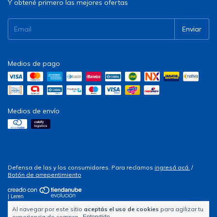
Y obtené primero las mejores ofertas
Medios de pago
Medios de envío
Defensa de las y los consumidores. Para reclamos
ingresá acá.
/
Botón de arrepentimiento
| Leren
Al navegar por este sitio
aceptás el uso de cookies
para agilizar tu
Copyright Electrocity - 2026. Todos los derechos reservados.
experiencia de compra.