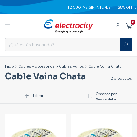
12 CUOTAS SIN INTERES
25% OFF E
0
Inicio
>
Cables y accesorios
>
Cables Varios
>
Cable Vaina Chata
Cable Vaina Chata
2 productos
Ordenar por:
Filtrar
Más vendidos