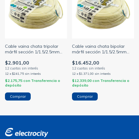
Cable vaina chata tripolar
Cable vaina chata bipolar
márfil sección 1/1.5/2.5mm
márfil sección 1/1.5/2.5mm
(NORMALIZADO)
(NORMALIZADO)
$2.901,00
$16.452,00
12
x
$241,75
sin interés
12
x
$1.371,00
sin interés
$2.175,75
con
Transferencia o
$12.339,00
con
Transferencia o
depósito
depósito
Comprar
Comprar