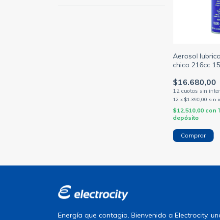
Aerosol lubric
chico 216cc 1
$16.680,00
12
x
$1.390,00
sin 
$12.510,00
con
depósito
Energía que contagia. Bienvenido a Electrocity, 