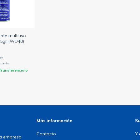
ante multiuso
55gr (WD40)
interés
Transferencia o
Más información
Su
Contacto
Y 
una empresa