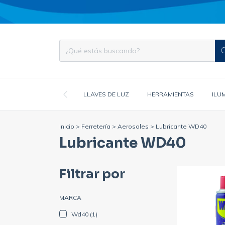
LLAVES DE LUZ
HERRAMIENTAS
ILU
Inicio
>
Ferretería
>
Aerosoles
>
Lubricante WD40
Lubricante WD40
Filtrar por
MARCA
Wd40 (1)