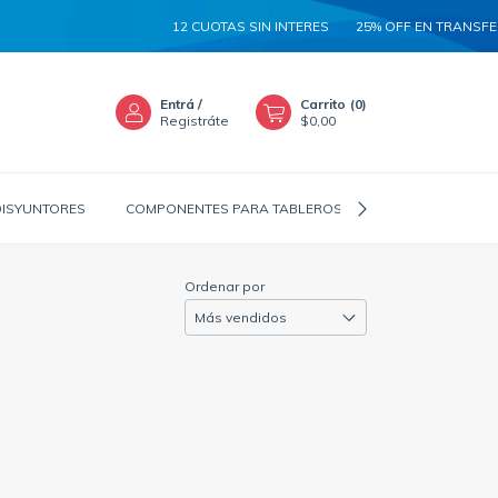
12 CUOTAS SIN INTERES
25% OFF EN TRANSFER
Entrá
/
Carrito
(
0
)
Registráte
$0,00
DISYUNTORES
COMPONENTES PARA TABLEROS
CANALIZADORES
Ordenar por