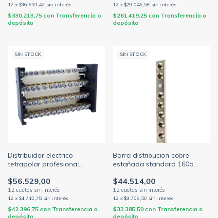
12
x
$36.690,42
sin interés
12
x
$29.046,58
sin interés
$330.213,75
con
Transferencia o
$261.419,25
con
Transferencia o
depósito
depósito
SIN STOCK
SIN STOCK
Distribuidor electrico
Barra distribucion cobre
tetrapolar profesional
estañada standard 160a
130x85mm 125a 1000v 4
p/fase o tierra c/10 tornillos
$56.529,00
$44.514,00
barras c/torn. 3/16 (ELENT)
(ELENT)
12
x
$4.710,75
sin interés
12
x
$3.709,50
sin interés
$42.396,75
con
Transferencia o
$33.385,50
con
Transferencia o
depósito
depósito