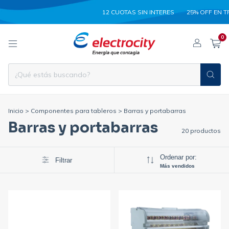
12 CUOTAS SIN INTERES
25% OFF EN TRANSFER
0
Inicio
>
Componentes para tableros
>
Barras y portabarras
Barras y portabarras
20 productos
Ordenar por:
Filtrar
Más vendidos