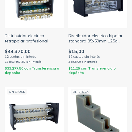
Distribuidor electrico
Distribuidor electrico bipolar
tetrapolar profesional
standard 85x59mm 125a
85x85mm 125a 1000v 4
1000v 2 barras c/torn.3/16
$44.370,00
$15,00
barras c/torn. 3/16 (ELENT)
(ELENT)
12
x
$3.697,50
sin interés
3
x
$5,00
sin interés
$33.277,50
con
Transferencia o
$11,25
con
Transferencia o
depósito
depósito
SIN STOCK
SIN STOCK