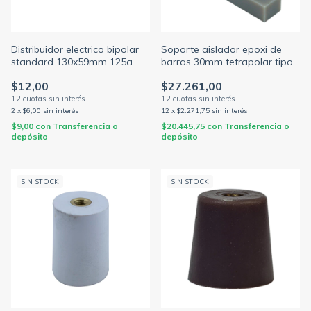
Distribuidor electrico bipolar
Soporte aislador epoxi de
standard 130x59mm 125a
barras 30mm tetrapolar tipo
1000v 2 barras c/torn.3/16
escalera rosca w1/4 90º
$12,00
$27.261,00
(ELENT)
(PAMPACO)
2
x
$6,00
sin interés
12
x
$2.271,75
sin interés
$9,00
con
Transferencia o
$20.445,75
con
Transferencia o
depósito
depósito
SIN STOCK
SIN STOCK