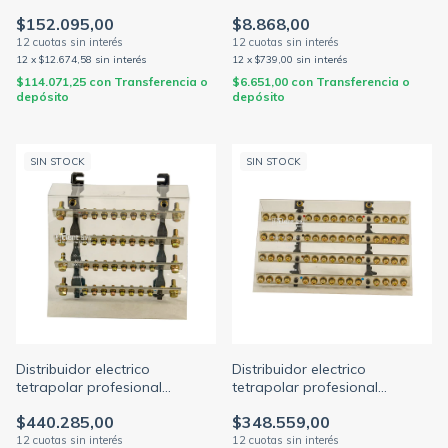
c/tornillos cabeza fijadora x 1
largo 122mm
$152.095,00
$8.868,00
metro (ELENT)
12
x
$12.674,58
sin interés
12
x
$739,00
sin interés
$114.071,25
con
Transferencia o
$6.651,00
con
Transferencia o
depósito
depósito
SIN STOCK
SIN STOCK
Distribuidor electrico
Distribuidor electrico
tetrapolar profesional
tetrapolar profesional
240x180mm 400a 1000v 4
280x180mm 250a 1000v 4
$440.285,00
$348.559,00
barras c/torn. 5/16 (ELENT)
barras c/torn. 1/4 (ELENT)