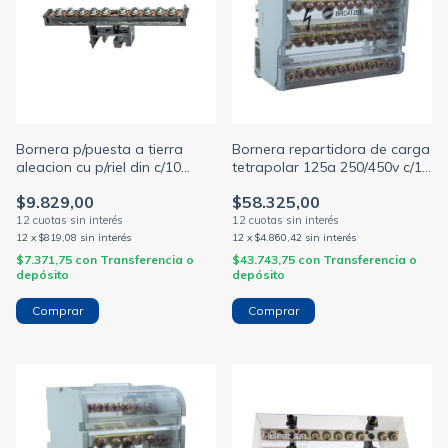
Bornera p/puesta a tierra
Bornera repartidora de carga
aleacion cu p/riel din c/10
tetrapolar 125a 250/450v c/11
tornillos h/10mm
salidas p/riel din
$9.829,00
$58.325,00
(CONEXTUBE)
12
x
$819,08
sin interés
12
x
$4.860,42
sin interés
$7.371,75
con
Transferencia o
$43.743,75
con
Transferencia o
depósito
depósito