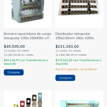
Bornera repartidora de carga
Distribuidor tetrapolar
tetrapolar 100a 250/450v c/7
195x130mm 160a 1000v
salidas p/riel din
torn.1/4 profesional (ELENT)
$45.505,00
$231.363,00
12
x
$3.792,08
sin interés
12
x
$19.280,25
sin interés
$34.128,75
con
Transferencia o
$173.522,25
con
Transferencia o
depósito
depósito
¡No te lo pierdas, es el último!