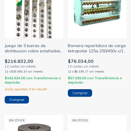
Juego de 5 barras de
Bornera repartidora de carga
distribucion cobre estañadas
tetrapolar 125a 250/450v c/15
262mm 160a standard c/10
salidas p/riel din
$216.832,00
$76.034,00
tornillos c/u (GABEXEL)
12
x
$18.069,33
sin interés
12
x
$6.336,17
sin interés
$162.624,00
con
Transferencia o
$57.025,50
con
Transferencia o
depósito
depósito
¡Solo quedan
4
en stock!
SIN STOCK
SIN STOCK