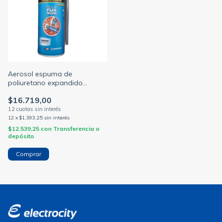
Aerosol espuma de
poliuretano expandido
premiun en spray 300ml
$16.719,00
(SUPRABOND)
12
x
$1.393,25
sin interés
$12.539,25
con
Transferencia o
depósito