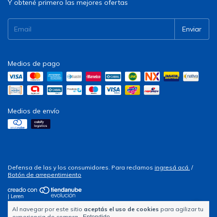
Y obtené primero las mejores ofertas
Medios de pago
Medios de envío
Defensa de las y los consumidores. Para reclamos
ingresá acá.
/
Botón de arrepentimiento
| Leren
Al navegar por este sitio
aceptás el uso de cookies
para agilizar tu
Copyright Electrocity - 2026. Todos los derechos reservados.
experiencia de compra.