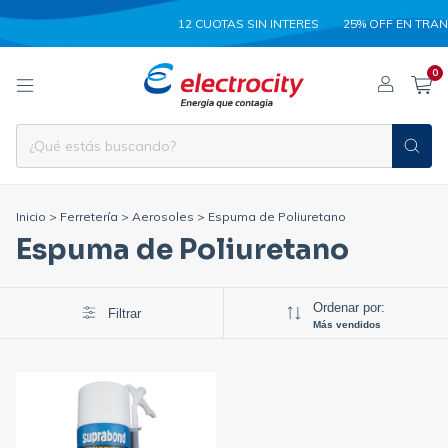
12 CUOTAS SIN INTERES
25% OFF EN TRAN
0
Inicio
>
Ferretería
>
Aerosoles
>
Espuma de Poliuretano
Espuma de Poliuretano
Ordenar por:
Filtrar
Más vendidos