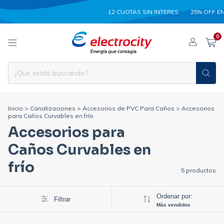
12 CUOTAS SIN INTERES
25% OFF EN
0
Inicio
>
Canalizaciones
>
Accesorios de PVC Para Caños
>
Accesorios
para Caños Curvables en frío
Accesorios para
Caños Curvables en
frío
5 productos
Ordenar por:
Filtrar
Más vendidos