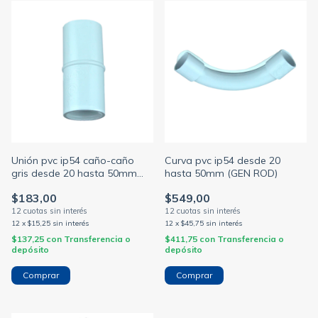
Unión pvc ip54 caño-caño
Curva pvc ip54 desde 20
gris desde 20 hasta 50mm
hasta 50mm (GEN ROD)
(GEN ROD)
$183,00
$549,00
12
x
$15,25
sin interés
12
x
$45,75
sin interés
$137,25
con
Transferencia o
$411,75
con
Transferencia o
depósito
depósito
Comprar
Comprar