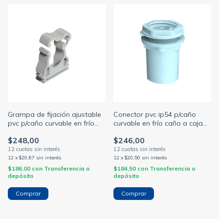
Grampa de fijación ajustable
Conector pvc ip54 p/caño
pvc p/caño curvable en frío
curvable en frío caño a caja
c/clip de seguridad gris desde
gris medidas desde 20 hasta
$248,00
$246,00
20 hasta 50mm (GEN ROD)
50mm (GEN ROD)
12
x
$20,67
sin interés
12
x
$20,50
sin interés
$186,00
con
Transferencia o
$184,50
con
Transferencia o
depósito
depósito
Comprar
Comprar