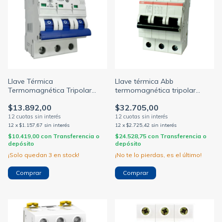
Llave Térmica
Llave térmica Abb
Termomagnética Tripolar
termomagnética tripolar
4.5ka Baw
4.5ka
$13.892,00
$32.705,00
10/16/20/25/32/40/50/63A
(ABB)
12
x
$1.157,67
sin interés
12
x
$2.725,42
sin interés
$10.419,00
con
Transferencia o
$24.528,75
con
Transferencia o
depósito
depósito
¡Solo quedan
3
en stock!
¡No te lo pierdas, es el último!
Comprar
Comprar