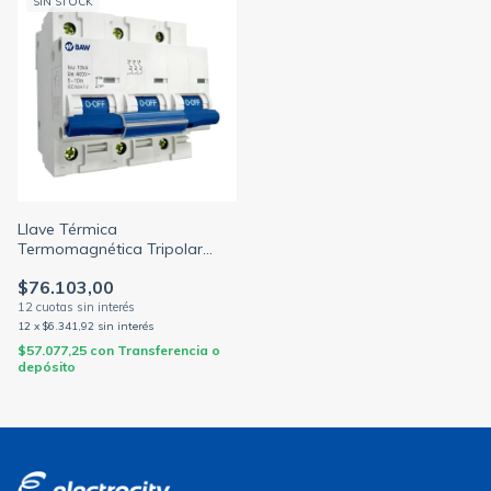
SIN STOCK
Llave Térmica
Termomagnética Tripolar
10ka Baw
$76.103,00
12
x
$6.341,92
sin interés
$57.077,25
con
Transferencia o
depósito