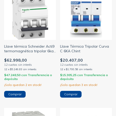
Llave térmica Schneider Acti9
Llave Térmica Tripolar Curva
termomagnética tripolar 6ka
C 6KA Chint
10/16/20/25A (SCHNEIDER
$62.998,00
$20.407,00
M.G)
12
x
$5.249,83
sin interés
12
x
$1.700,58
sin interés
$47.248,50
con
Transferencia o
$15.305,25
con
Transferencia o
depósito
depósito
¡Solo quedan
2
en stock!
¡Solo quedan
3
en stock!
Comprar
Comprar