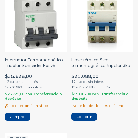
Interruptor Termomagnético
Llave térmica Sica
Tripolar Schneider Easy9
termomagnética tripolar 3ka
10/15/20/25/32/40/50/63A
$35.628,00
$21.088,00
(SICA)
12
x
$2.969,00
sin interés
12
x
$1.757,33
sin interés
$26.721,00
con
Transferencia o
$15.816,00
con
Transferencia o
depósito
depósito
¡Solo quedan
4
en stock!
¡No te lo pierdas, es el último!
Comprar
Comprar