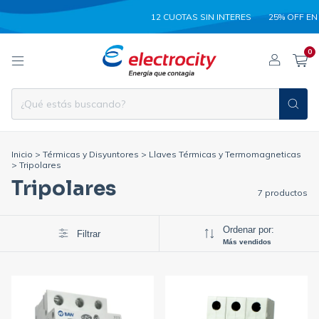
12 CUOTAS SIN INTERES
25% OFF EN 
0
Inicio
>
Térmicas y Disyuntores
>
Llaves Térmicas y Termomagneticas
>
Tripolares
Tripolares
7 productos
Ordenar por:
Filtrar
Más vendidos