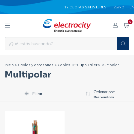
12 CUOTAS SIN INTERES
25% OFF EN
0
Inicio
>
Cables y accesorios
>
Cables TPR Tipo Taller
>
Multipolar
Multipolar
Ordenar por:
Filtrar
Más vendidos