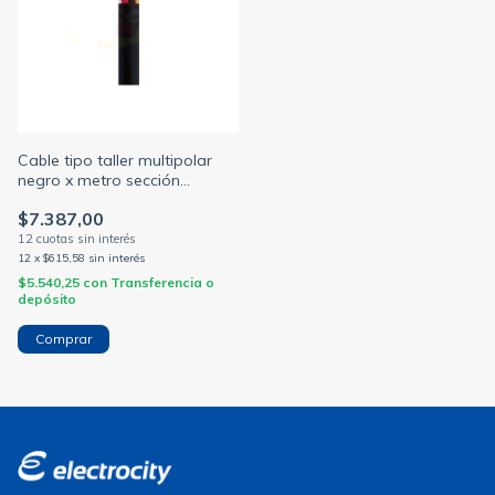
Cable tipo taller multipolar
negro x metro sección
1.5/2.5mm (MH
$7.387,00
CONDUCTORES)
12
x
$615,58
sin interés
$5.540,25
con
Transferencia o
depósito
Comprar