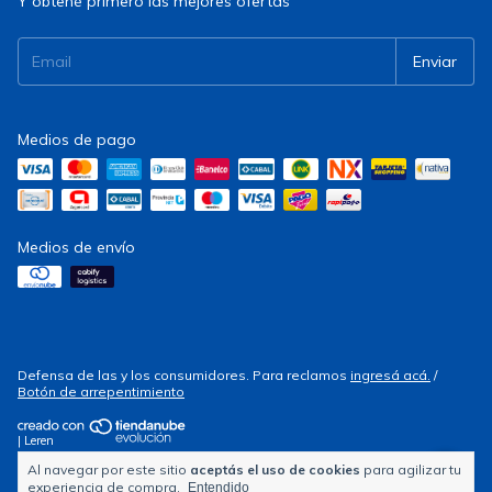
Y obtené primero las mejores ofertas
Medios de pago
Medios de envío
Defensa de las y los consumidores. Para reclamos
ingresá acá.
/
Botón de arrepentimiento
| Leren
Al navegar por este sitio
aceptás el uso de cookies
para agilizar tu
Copyright Electrocity - 2026. Todos los derechos reservados.
experiencia de compra.
Entendido