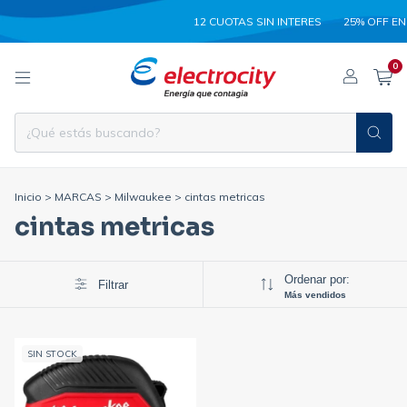
12 CUOTAS SIN INTERES
25% OFF EN
0
Inicio
>
MARCAS
>
Milwaukee
>
cintas metricas
cintas metricas
Ordenar por:
Filtrar
Más vendidos
SIN STOCK