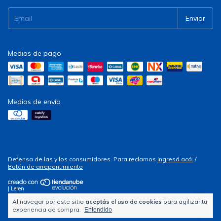
Medios de pago
Medios de envío
Defensa de las y los consumidores. Para reclamos
ingresá acá.
/
Botón de arrepentimiento
| Leren
Al navegar por este sitio
aceptás el uso de cookies
para agilizar tu
Copyright Electrocity - 2026. Todos los derechos reservados.
experiencia de compra.
Entendido