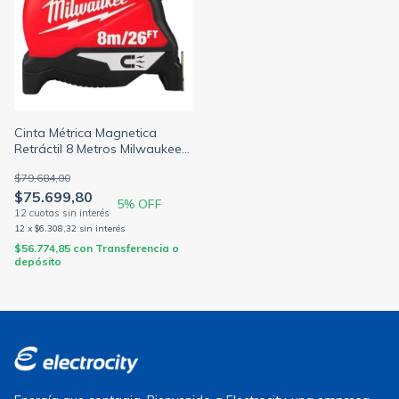
Cinta Métrica Magnetica
Retráctil 8 Metros Milwaukee
4822-1026M
$79.684,00
$75.699,80
5
% OFF
12
x
$6.308,32
sin interés
$56.774,85
con
Transferencia o
depósito