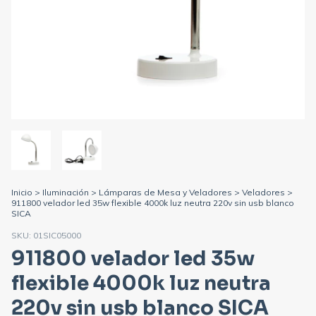
Inicio
>
Iluminación
>
Lámparas de Mesa y Veladores
>
Veladores
>
911800 velador led 35w flexible 4000k luz neutra 220v sin usb blanco
SICA
SKU:
01SIC05000
911800 velador led 35w
flexible 4000k luz neutra
220v sin usb blanco SICA