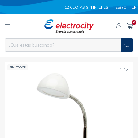
12 CUOTAS SIN INTERES
25% OFF EN TRAN
0
SIN STOCK
1
/
2