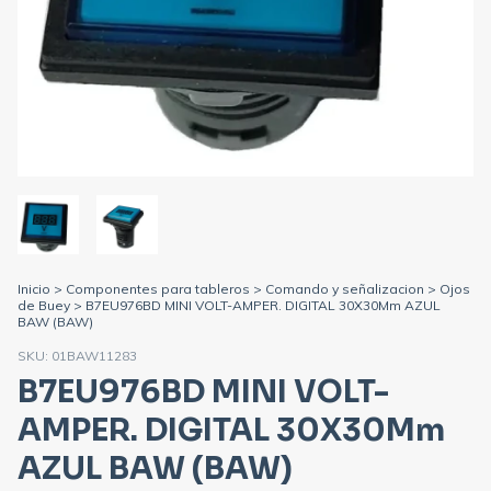
Inicio
>
Componentes para tableros
>
Comando y señalizacion
>
Ojos
de Buey
>
B7EU976BD MINI VOLT-AMPER. DIGITAL 30X30Mm AZUL
BAW (BAW)
SKU:
01BAW11283
B7EU976BD MINI VOLT-
AMPER. DIGITAL 30X30Mm
AZUL BAW (BAW)