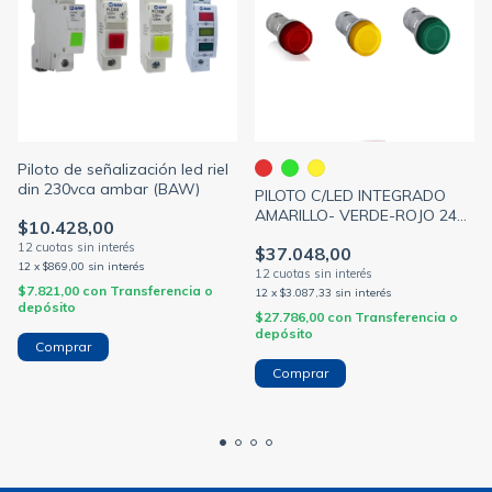
Piloto de señalización led riel
din 230vca ambar (BAW)
PILOTO C/LED INTEGRADO
AMARILLO- VERDE-ROJO 24
$10.428,00
Vca / Vcc
$37.048,00
BA1SFA619403R5022
12
x
$869,00
sin interés
$7.821,00
con
Transferencia o
12
x
$3.087,33
sin interés
depósito
$27.786,00
con
Transferencia o
depósito
Comprar