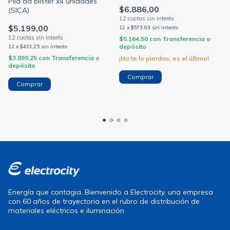
Pila aa blister x4 unidades
$6.886,00
(SICA)
$5.199,00
12
x
$573,83
sin interés
$5.164,50
con
Transferencia o
depósito
12
x
$433,25
sin interés
$3.899,25
con
Transferencia o
¡No te lo pierdas, es el último!
depósito
Energía que contagia. Bienvenido a Electrocity, una empresa
con 60 años de trayectoria en el rubro de distribución de
materiales eléctricos e iluminación