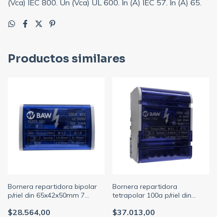
(Vca) IEC 800. Un (Vca) UL 600. In (A) IEC 57. In (A) 65.
Productos similares
Bornera repartidora bipolar
Bornera repartidora
p/riel din 65x42x50mm 7
tetrapolar 100a p/riel din
conexiones
65x85x50mm 7 conexiones
$28.564,00
$37.013,00