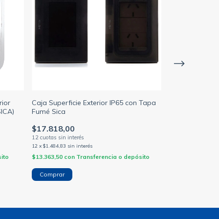
rior
Caja Superficie Exterior IP65 con Tapa
Marco con tapa
SICA)
Fumé Sica
modulos ip55 p/
$17.818,00
$10.584,00
12
x
$1.484,83
sin interés
12
x
$882,00
sin inte
ito
$13.363,50
con
Transferencia o depósito
$7.938,00
con
Tr
Comprar