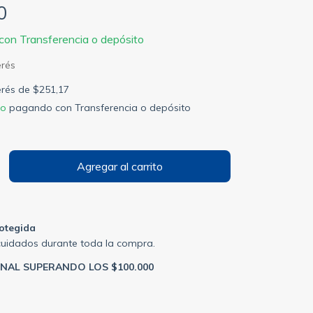
0
con
Transferencia o depósito
terés de
$251,17
to
pagando con Transferencia o depósito
otegida
cuidados durante toda la compra.
ONAL SUPERANDO LOS $100.000
P:
Cambiar CP