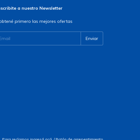
scribite a nuestro Newsletter
obtené primero las mejores ofertas
. Para reclamos
ingresá acá.
/
Botón de arrepentimiento