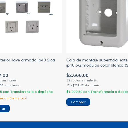
terior llave armada ip40 Sica
Caja de montaje superficial exte
ip40 p/2 modulos color blanco (
7,00
$2.666,00
,08
sin interés
12
x
$222,17
sin interés
75
con
Transferencia o depósito
$1.999,50
con
Transferencia o depós
uedan
5
en stock!
rar