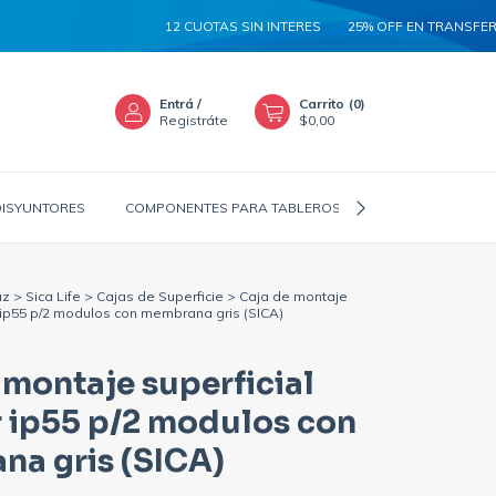
12 CUOTAS SIN INTERES
25% OFF EN TRANSFERENCIA
5
Entrá
/
Carrito
(
0
)
Registráte
$0,00
DISYUNTORES
COMPONENTES PARA TABLEROS
CANALIZADORES
uz
>
Sica Life
>
Cajas de Superficie
>
Caja de montaje
r ip55 p/2 modulos con membrana gris (SICA)
 montaje superficial
r ip55 p/2 modulos con
a gris (SICA)