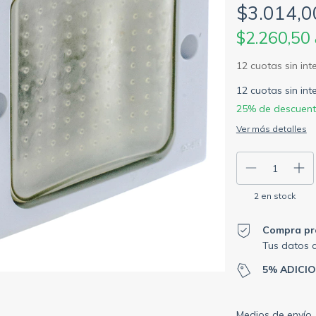
$3.014,0
$2.260,50
12
cuotas sin in
25% de descuen
Ver más detalles
2
en stock
Compra pr
Tus datos 
5% ADICI
Entregas para el C
Medios de envío