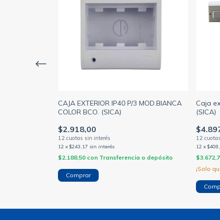
OD. MINI
CAJA EXTERIOR IP40 P/3 MOD.BIANCA
Caja ex
CA)
COLOR BCO. (SICA)
(SICA)
$2.918,00
$4.89
12
x
$243,17
sin interés
12
x
$408
a o depósito
$2.188,50
con
Transferencia o depósito
$3.672,
¡Solo q
Comp