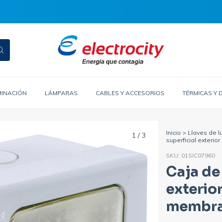
MINACIÓN
LÁMPARAS
CABLES Y ACCESORIOS
TÉRMICAS Y 
Inicio
>
Llaves de l
1
/
3
superficial exterio
SKU:
01SIC07960
Caja de
exterio
membran