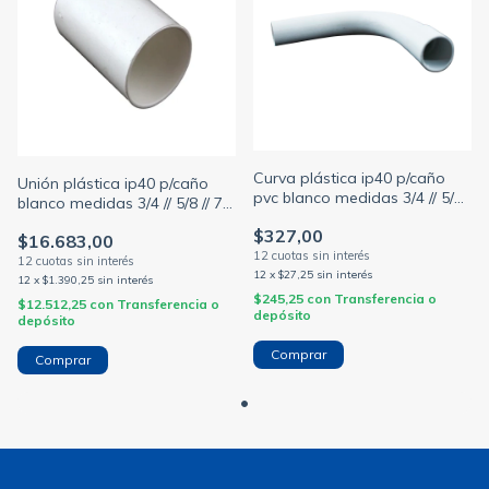
Curva plástica ip40 p/caño
Unión plástica ip40 p/caño
pvc blanco medidas 3/4 // 5/8
blanco medidas 3/4 // 5/8 // 7/8
// 7/8 // 1 // 1 y 1/4 // 1 y 1/2 //
// 1 // 1 y 1/2 // 1 y 1/4 // 2p x 1 /
$327,00
2p (PLASTICOS INBI)
$16.683,00
5 / 100 unidades (PLASTICOS
INBI)
12
x
$27,25
sin interés
12
x
$1.390,25
sin interés
$245,25
con
Transferencia o
$12.512,25
con
Transferencia o
depósito
depósito
Comprar
Comprar