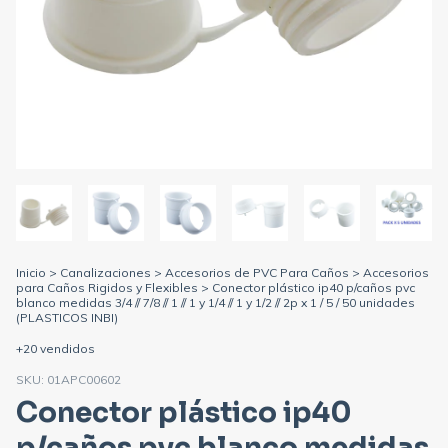
Inicio
>
Canalizaciones
>
Accesorios de PVC Para Caños
>
Accesorios
para Caños Rigidos y Flexibles
>
Conector plástico ip40 p/caños pvc
blanco medidas 3/4 // 7/8 // 1 // 1 y 1/4 // 1 y 1/2 // 2p x 1 / 5 / 50 unidades
(PLASTICOS INBI)
+20 vendidos
SKU:
01APC00602
Conector plástico ip40
p/caños pvc blanco medidas