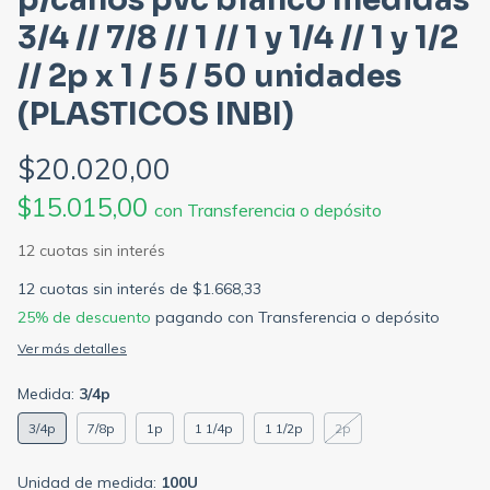
3/4 // 7/8 // 1 // 1 y 1/4 // 1 y 1/2
// 2p x 1 / 5 / 50 unidades
(PLASTICOS INBI)
$20.020,00
$15.015,00
con
Transferencia o depósito
12
cuotas sin interés de
$1.668,33
25% de descuento
pagando con Transferencia o depósito
Ver más detalles
Medida:
3/4p
3/4p
7/8p
1p
1 1/4p
1 1/2p
2p
Unidad de medida:
100U