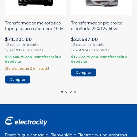
Transformador monofasico
Transformador p/dicroica
tapa plástica c/bornera 100va
estañado 220/12v 50w
220/12v
compacto (DILOC)
$71.201,00
$23.697,00
12
x
$5.933,42
sin interés
12
x
$1.974,75
sin interés
$53.400,75
con
Transferencia o
$17.772,75
con
Transferencia o
depósito
depósito
¡Solo quedan
2
en stock!
Energía que contagia. Bienvenido a Electrocity, una empresa