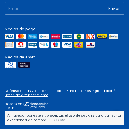
Medios de pago
Medios de envío
Defensa de las y los consumidores. Para reclamos
ingresá acá.
/
Botón de arrepentimiento
| Leren
Al navegar por este sitio
aceptás el uso de cookies
para agilizar tu
Copyright Electrocity - 2026. Todos los derechos reservados.
experiencia de compra.
Entendido