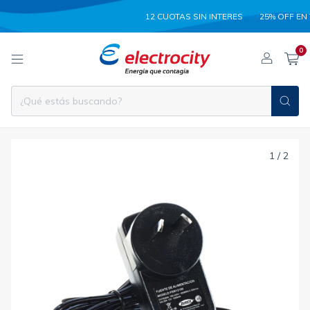
12 CUOTAS SIN INTERES
25% OFF EN TRAN
0
1
/
2