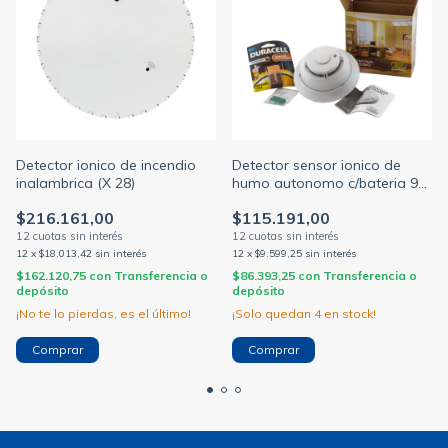
Detector ionico de incendio
Detector sensor ionico de
inalambrica (X 28)
humo autonomo c/bateria 9v
ds105
$216.161,00
$115.191,00
12
x
$18.013,42
sin interés
12
x
$9.599,25
sin interés
$162.120,75
con
Transferencia o
$86.393,25
con
Transferencia o
depósito
depósito
¡No te lo pierdas, es el último!
¡Solo quedan
4
en stock!