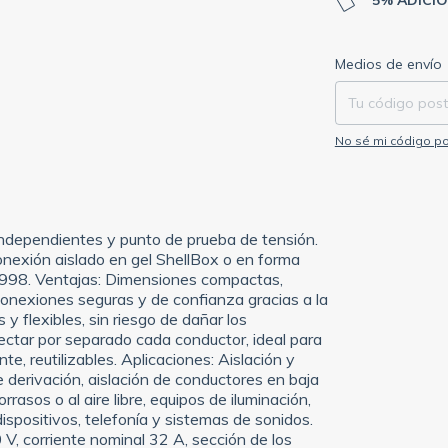
5% ADICI
Entregas para el C
Medios de envío
No sé mi código po
ndependientes y punto de prueba de tensión.
conexión aislado en gel ShellBox o en forma
0998. Ventajas: Dimensiones compactas,
 conexiones seguras y de confianza gracias a la
 y flexibles, sin riesgo de dañar los
ectar por separado cada conductor, ideal para
e, reutilizables. Aplicaciones: Aislación y
 derivación, aislación de conductores en baja
rrasos o al aire libre, equipos de iluminación,
spositivos, telefonía y sistemas de sonidos.
V, corriente nominal 32 A, sección de los