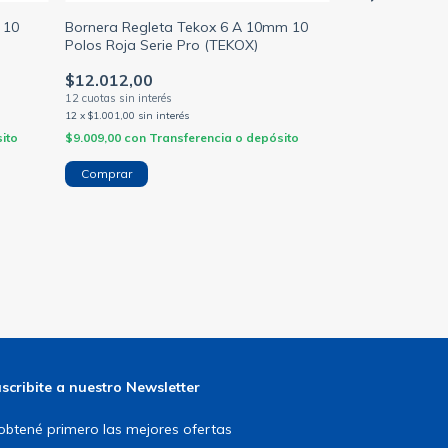
 10
Bornera Regleta Tekox 6 A 10mm 10
10% OFF POR TIE
Polos Roja Serie Pro (TEKOX)
Bornera Enchuf
4mm 12 Polos 
$12.012,00
$40.361,00
12
x
$1.001,00
sin interés
$36.324,90
ito
$9.009,00
con
Transferencia o depósito
12
x
$3.027,08
sin in
$27.243,68
con
T
scribite a nuestro Newsletter
obtené primero las mejores ofertas