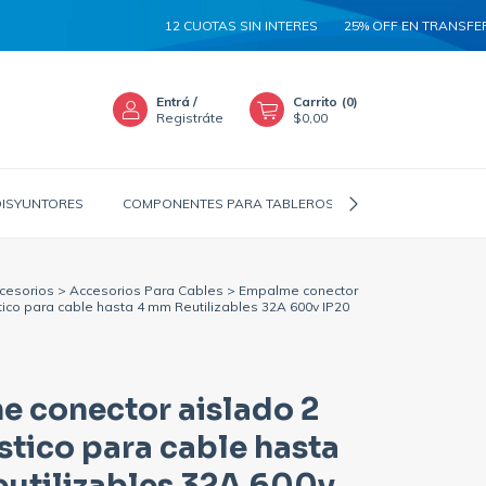
12 CUOTAS SIN INTERES
25% OFF EN TRANSFERENCIA
Entrá
/
Carrito
(
0
)
Registráte
$0,00
DISYUNTORES
COMPONENTES PARA TABLEROS
CANALIZADORES
cesorios
>
Accesorios Para Cables
>
Empalme conector
stico para cable hasta 4 mm Reutilizables 32A 600v IP20
 conector aislado 2
ástico para cable hasta
utilizables 32A 600v