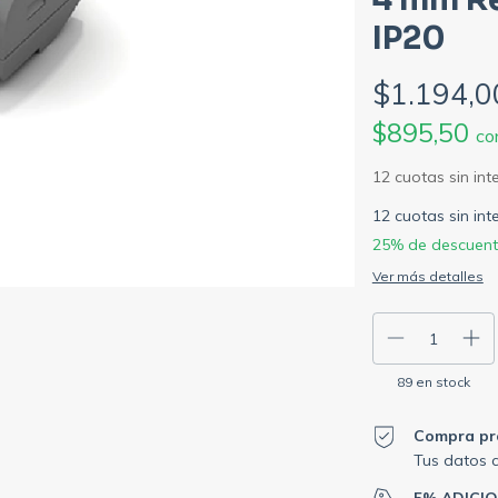
IP20
$1.194,0
$895,50
co
12
cuotas sin in
25% de descuen
Ver más detalles
89
en stock
Compra pr
Tus datos 