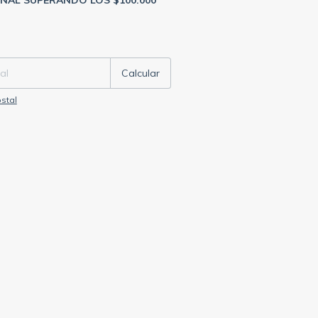
ONAL SUPERANDO LOS $100.000
P:
Cambiar CP
Calcular
stal