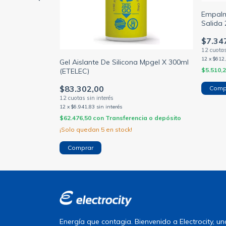
Empalm
Salida 
4-12,7mm 1
 (MACROLED)
$7.34
12
x
$612
Gel Aislante De Silicona Mpgel X 300ml
$5.510,
(ETELEC)
ia o depósito
$83.302,00
12
x
$6.941,83
sin interés
$62.476,50
con
Transferencia o depósito
¡Solo quedan
5
en stock!
Energía que contagia. Bienvenido a Electrocity, 