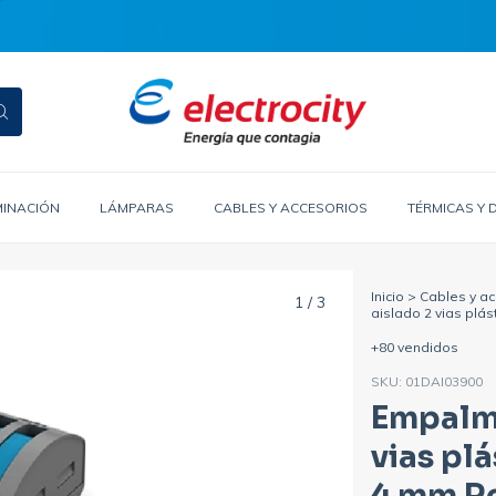
MINACIÓN
LÁMPARAS
CABLES Y ACCESORIOS
TÉRMICAS Y 
Inicio
>
Cables y ac
1
/
3
aislado 2 vias plá
+80 vendidos
SKU:
01DAI03900
Empalme
vias pl
4 mm Re