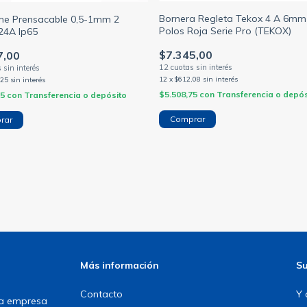
Bornera Regleta Tekox 4 A 6mm
e Prensacable 0,5-1mm 2
Polos Roja Serie Pro (TEKOX)
24A Ip65
$7.345,00
7,00
12
x
$612,08
sin interés
,25
sin interés
$5.508,75
con
Transferencia o depós
25
con
Transferencia o depósito
Más información
Su
Contacto
Y 
una empresa