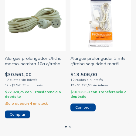
Alargue prolongador c/ficha
Alargue prolongador 3 mts
macho-hembra 10a c/traba
c/traba seguridad marfil
de seguridad c/cable 10mts
(RICHI)
$30.561,00
$13.506,00
marfil
12
x
$2.546,75
sin interés
12
x
$1.125,50
sin interés
$22.920,75
con
Transferencia o
$10.129,50
con
Transferencia o
depósito
depósito
¡Solo quedan
4
en stock!