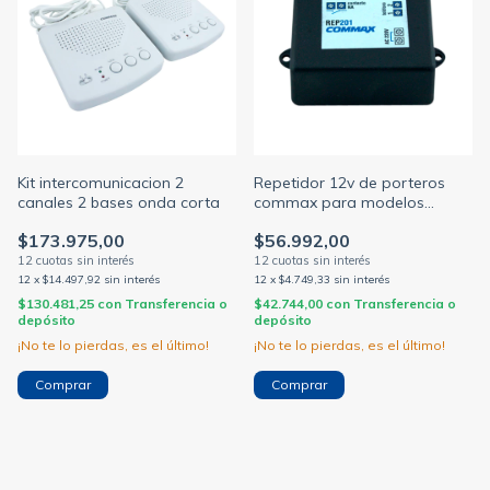
Kit intercomunicacion 2
Repetidor 12v de porteros
canales 2 bases onda corta
commax para modelos
dp101 y dp201ra (COMMAX)
$173.975,00
$56.992,00
12
x
$14.497,92
sin interés
12
x
$4.749,33
sin interés
$130.481,25
con
Transferencia o
$42.744,00
con
Transferencia o
depósito
depósito
¡No te lo pierdas, es el último!
¡No te lo pierdas, es el último!