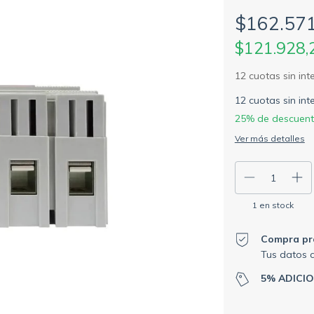
$162.57
$121.928
12
cuotas sin in
25% de descuen
Ver más detalles
1
en stock
Compra pr
Tus datos 
5% ADICI