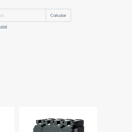
P:
Cambiar CP
Calcular
stal