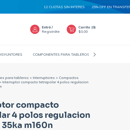
12 CUOTAS SIN INTERES
25% OFF EN TRANSFERENCIA
Entrá
/
Carrito
(
0
)
Registráte
$0,00
DISYUNTORES
COMPONENTES PARA TABLEROS
CANALIZADORES
s para tableros
>
Interruptores
>
Compactos
>
Interruptor compacto tetrapolar 4 polos regulacion
n
ptor compacto
lar 4 polos regulacion
a 35ka m160n