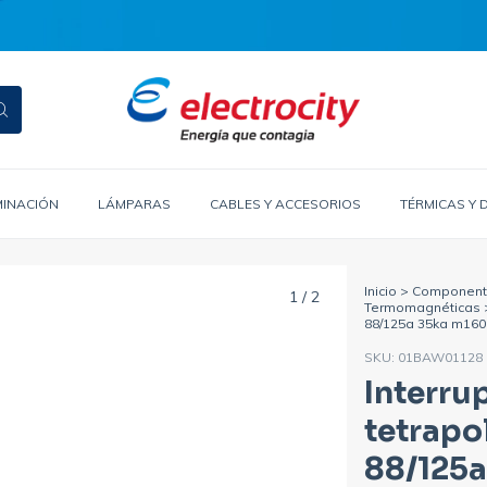
MINACIÓN
LÁMPARAS
CABLES Y ACCESORIOS
TÉRMICAS Y 
Inicio
>
Componente
1
/
2
Termomagnéticas
88/125a 35ka m160
SKU:
01BAW01128
Interru
tetrapo
88/125