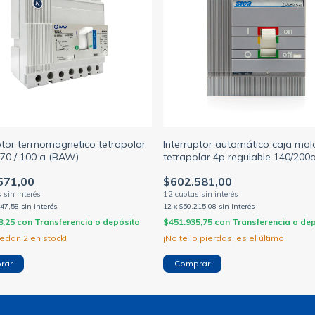
ptor termomagnetico tetrapolar
Interruptor automático caja mo
 70 / 100 a (BAW)
tetrapolar 4p regulable 140/200
571,00
$602.581,00
547,58
sin interés
12
x
$50.215,08
sin interés
8,25
con
Transferencia o depósito
$451.935,75
con
Transferencia o de
uedan
2
en stock!
¡No te lo pierdas, es el último!