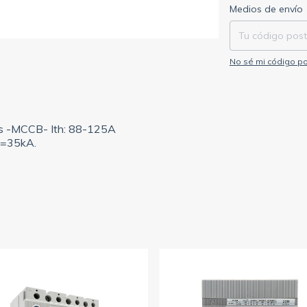
Entregas para el C
Medios de envío
No sé mi código po
s -MCCB- Ith: 88-125A
u=35kA.