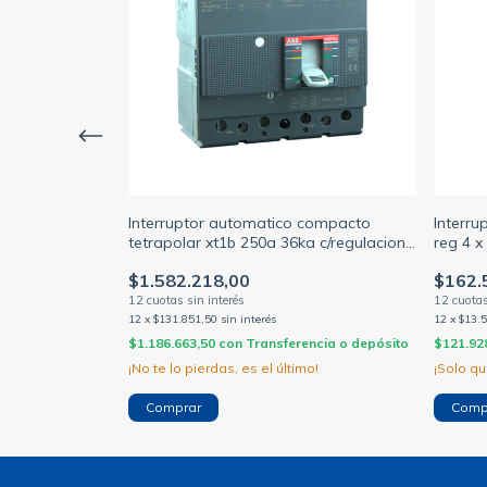
 compacto
Interruptor automatico compacto
Interru
a c/regulacion
tetrapolar xt1b 250a 36ka c/regulacion
reg 4 x
tmd 175-250a (ABB)
$1.582.218,00
$162.
12
x
$131.851,50
sin interés
12
x
$13.
encia o depósito
$1.186.663,50
con
Transferencia o depósito
$121.92
mo!
¡No te lo pierdas, es el último!
¡Solo q