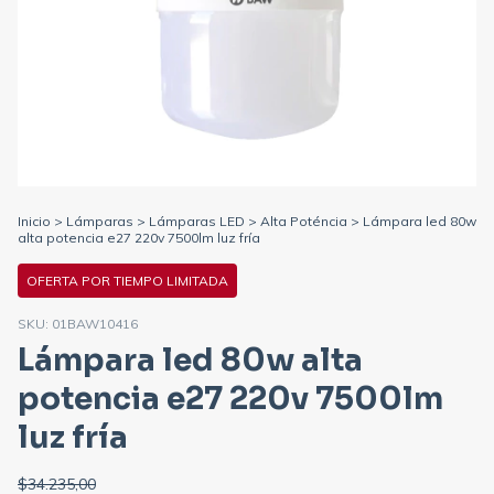
Inicio
>
Lámparas
>
Lámparas LED
>
Alta Poténcia
>
Lámpara led 80w
alta potencia e27 220v 7500lm luz fría
OFERTA POR TIEMPO LIMITADA
SKU:
01BAW10416
Lámpara led 80w alta
potencia e27 220v 7500lm
luz fría
$34.235,00