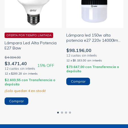
Lámpara led 150w alta
OFERTA POR TIEMPO LIMITADA
potencia e27 220v 14000lm
Lámpara Led Alta Potencia
luz fría
E27 Baw
$98.196,00
$4.084,00
12
x
$8.183,00
sin interés
$3.471,40
15
% OFF
$73.647,00
con
Transferencia o
depósito
12
x
$289,28
sin interés
$2.603,55
con
Transferencia o
depósito
¡Solo quedan
4
en stock!
Comprar