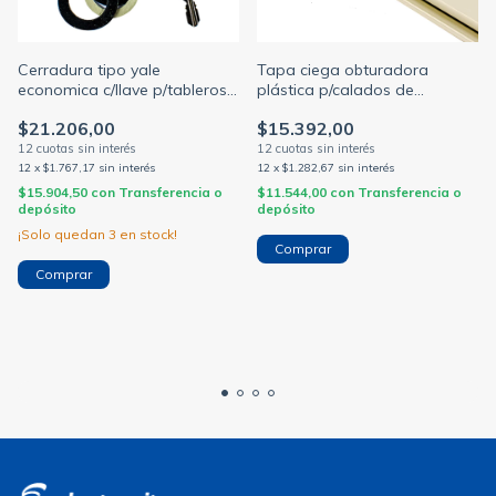
Cerradura tipo yale
Tapa ciega obturadora
economica c/llave p/tableros
plástica p/calados de
o gabinetes (GABEXEL)
termicas tira x 1 metro
$21.206,00
$15.392,00
12
x
$1.767,17
sin interés
12
x
$1.282,67
sin interés
$15.904,50
con
Transferencia o
$11.544,00
con
Transferencia o
depósito
depósito
¡Solo quedan
3
en stock!