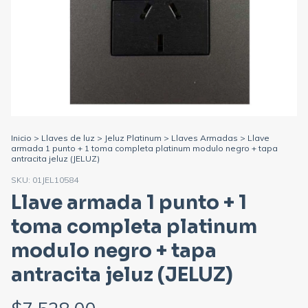
Inicio
>
Llaves de luz
>
Jeluz Platinum
>
Llaves Armadas
>
Llave
armada 1 punto + 1 toma completa platinum modulo negro + tapa
antracita jeluz (JELUZ)
SKU:
01JEL10584
Llave armada 1 punto + 1
toma completa platinum
modulo negro + tapa
antracita jeluz (JELUZ)