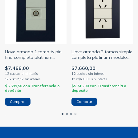
Llave armada 1 toma tv pin
Llave armada 2 tomas simple
fino completa platinum
completa platinum modulo
modulo blanco + tapa azul
blanco + tapa azul noche
$7.466,00
$7.660,00
noche jeluz (JELUZ)
jeluz (JELUZ)
12
x
$622,17
sin interés
12
x
$638,33
sin interés
$5.599,50
con
Transferencia o
$5.745,00
con
Transferencia o
depósito
depósito