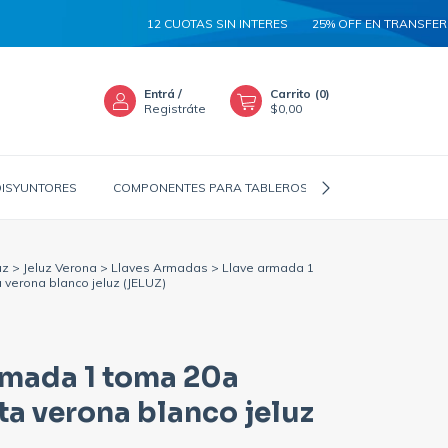
12 CUOTAS SIN INTERES
25% OFF EN TRANSFERENC
Entrá
/
Carrito
(
0
)
Registráte
$0,00
DISYUNTORES
COMPONENTES PARA TABLEROS
CANALIZADORES
uz
>
Jeluz Verona
>
Llaves Armadas
>
Llave armada 1
verona blanco jeluz (JELUZ)
rmada 1 toma 20a
a verona blanco jeluz