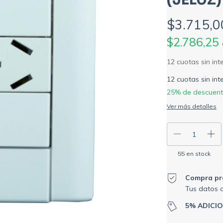
$3.715,0
$2.786,25
12
cuotas sin in
25% de descuen
Ver más detalles
55
en stock
Compra pr
Tus datos 
5% ADICI