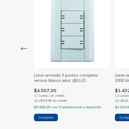
r completa
Llave armada 3 puntos completa
Llave 
UZ)
verona blanco jeluz (JELUZ)
2000 bl
$4.507,00
$1.43
12
x
$375,58
sin interés
12
x
$119
a o depósito
$3.380,25
con
Transferencia o depósito
$1.074,