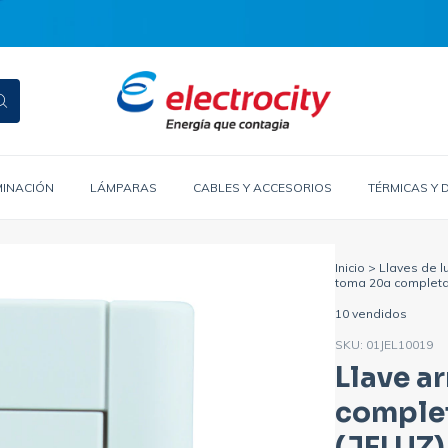
MINACIÓN
LÁMPARAS
CABLES Y ACCESORIOS
TÉRMICAS Y 
Inicio
>
Llaves de l
toma 20a completa 
10 vendidos
SKU:
01JEL10019
Llave a
complet
(JELUZ)