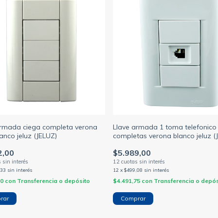
armada ciega completa verona
Llave armada 1 toma telefonico 
anco jeluz (JELUZ)
completas verona blanco jeluz (
2,00
$5.989,00
,33
sin interés
12
x
$499,08
sin interés
00
con
Transferencia o depósito
$4.491,75
con
Transferencia o depós