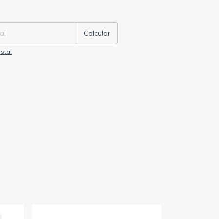
P:
Cambiar CP
Calcular
stal