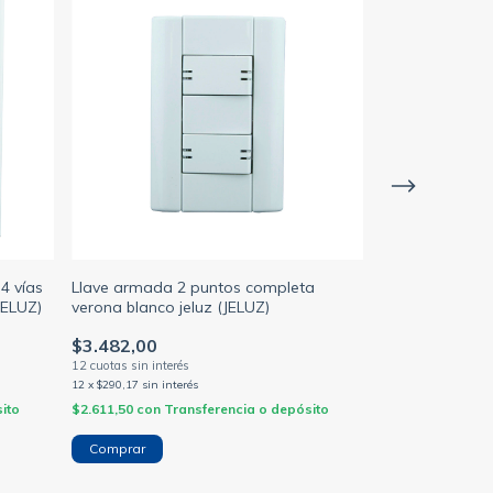
4 vías
Llave armada 2 puntos completa
Llave armada 
JELUZ)
verona blanco jeluz (JELUZ)
verona blanco j
$3.482,00
$2.457,00
12
x
$290,17
sin interés
12
x
$204,75
sin inte
ito
$2.611,50
con
Transferencia o depósito
$1.842,75
con
Tr