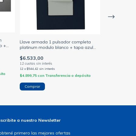
n
Llave armada 1 pulsador completa
Llave armada 
o +
platinum modulo blanco + tapa azul
platinum modul
noche jeluz (JELUZ)
noche jeluz (JE
$6.533,00
$6.503,00
12
x
$544,42
sin interés
12
x
$541,92
sin inte
ito
$4.899,75
con
Transferencia o depósito
$4.877,25
con
Tr
scribite a nuestro Newsletter
obtené primero las mejores ofertas