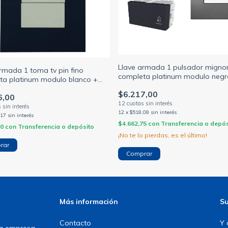
Llave armada 1 pulsador migno
rmada 1 toma tv pin fino
completa platinum modulo negr
ta platinum modulo blanco +
tapa antracita jeluz (JELUZ)
ul noche jeluz (JELUZ)
$6.217,00
6,00
12
x
$518,08
sin interés
,17
sin interés
$4.662,75
con
Transferencia o depós
50
con
Transferencia o depósito
¡No te lo pierdas, es el último!
Más información
Su
Contacto
Y 
una empresa