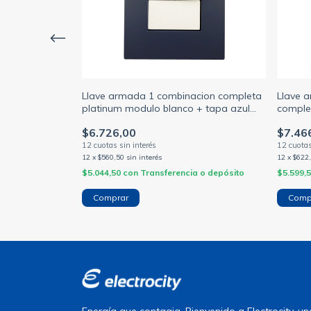
0a completa
Llave armada 1 combinacion completa
Llave a
 + tapa azul
platinum modulo blanco + tapa azul
comple
noche jeluz (JELUZ)
tapa az
$6.726,00
$7.46
12
x
$560,50
sin interés
12
x
$622
a o depósito
$5.044,50
con
Transferencia o depósito
$5.599,
Energía que contagia. Bienvenido a Electrocity, 