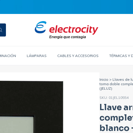
MINACIÓN
LÁMPARAS
CABLES Y ACCESORIOS
TÉRMICAS Y 
Inicio
>
Llaves de l
toma doble complet
(JELUZ)
SKU:
01JEL10554
Llave a
comple
blanco +