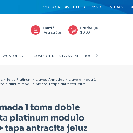
12 CUOTAS SIN INTERES
25% OFF EN TRANSFERENCIA
Entrá
/
Carrito
(
0
)
Registráte
$0,00
DISYUNTORES
COMPONENTES PARA TABLEROS
CANALIZADORES
uz
>
Jeluz Platinum
>
Llaves Armadas
>
Llave armada 1
a platinum modulo blanco + tapa antracita jeluz
rmada 1 toma doble
ta platinum modulo
 tapa antracita jeluz