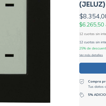
(JELUZ)
$8.354,0
$6.265,50
12
cuotas sin in
25% de descuen
Ver más detalles
Compra pr
Tus datos 
5% ADICI