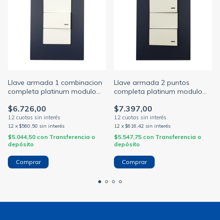
Llave armada 1 combinacion
Llave armada 2 puntos
completa platinum modulo
completa platinum modulo
blanco + tapa azul noche
blanco + tapa azul noche
$6.726,00
$7.397,00
jeluz (JELUZ)
jeluz (JELUZ)
12
x
$560,50
sin interés
12
x
$616,42
sin interés
$5.044,50
con
Transferencia o
$5.547,75
con
Transferencia o
depósito
depósito