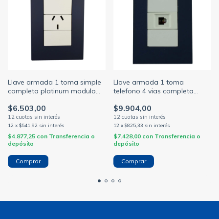
Llave armada 1 toma simple
Llave armada 1 toma
completa platinum modulo
telefono 4 vias completa
blanco + tapa azul noche
platinum modulo blanco +
$6.503,00
$9.904,00
jeluz (JELUZ)
tapa azul noche jelu (JELUZ)
12
x
$541,92
sin interés
12
x
$825,33
sin interés
$4.877,25
con
Transferencia o
$7.428,00
con
Transferencia o
depósito
depósito