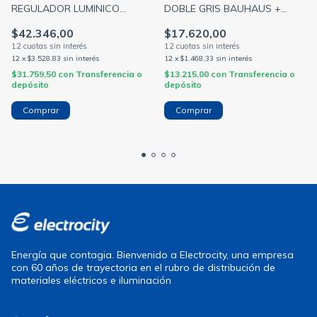
REGULADOR LUMINICO
DOBLE GRIS BAUHAUS +
C/PERILLA GRIS + TAPA ARTE
TAPA ARTE GRIS
$42.346,00
$17.620,00
GRIS DISTANCIADOR GRIS
DISTANCIADOR GRIS
(CAMBRE)
(CAMBRE)
12
x
$3.528,83
sin interés
12
x
$1.468,33
sin interés
$31.759,50
con
Transferencia o
$13.215,00
con
Transferencia o
depósito
depósito
Energía que contagia. Bienvenido a Electrocity, una empresa
con 60 años de trayectoria en el rubro de distribución de
materiales eléctricos e iluminación