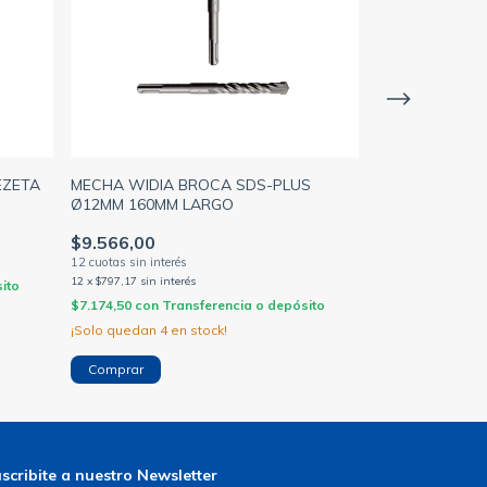
EZETA
MECHA WIDIA BROCA SDS-PLUS
MECHA WIDIA 
Ø12MM 160MM LARGO
Ø10MM 160MM
$9.566,00
$6.858,00
12
x
$797,17
sin interés
12
x
$571,50
sin inte
ito
$7.174,50
con
Transferencia o depósito
$5.143,50
con
Tr
¡Solo quedan
4
en stock!
scribite a nuestro Newsletter