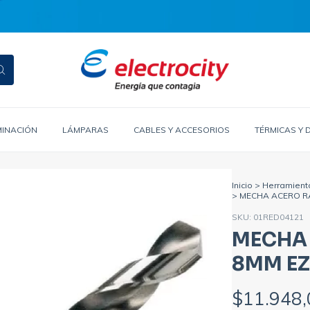
MINACIÓN
LÁMPARAS
CABLES Y ACCESORIOS
TÉRMICAS Y 
Inicio
>
Herramient
>
MECHA ACERO R
SKU:
01RED04121
MECHA 
8MM EZ
$11.948,