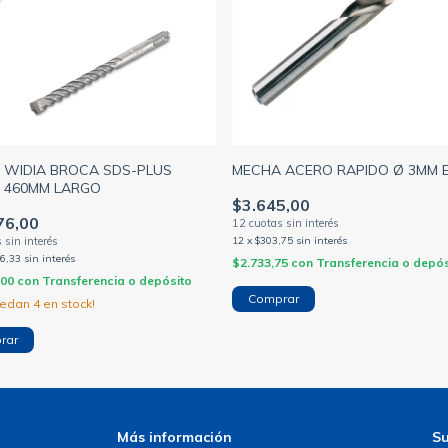
 WIDIA BROCA SDS-PLUS
MECHA ACERO RAPIDO Ø 3MM 
 460MM LARGO
$3.645,00
76,00
12
x
$303,75
sin interés
56,33
sin interés
$2.733,75
con
Transferencia o depós
,00
con
Transferencia o depósito
uedan
4
en stock!
Más información
Su