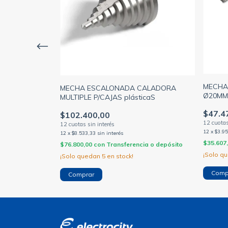
Ø 10MM EZETA
MECHA
MECHA ESCALONADA CALADORA
Ø20MM
MULTIPLE P/CAJAS plásticaS
$47.4
$102.400,00
12
x
$3.9
12
x
$8.533,33
sin interés
ia o depósito
$35.607
$76.800,00
con
Transferencia o depósito
¡Solo q
¡Solo quedan
5
en stock!