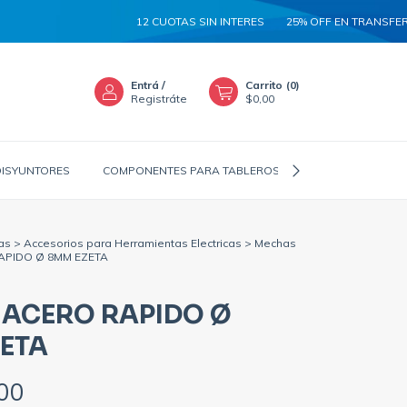
12 CUOTAS SIN INTERES
25% OFF EN TRANSFERENC
Entrá
/
Carrito
(
0
)
Registráte
$0,00
DISYUNTORES
COMPONENTES PARA TABLEROS
CANALIZADORES
as
>
Accesorios para Herramientas Electricas
>
Mechas
APIDO Ø 8MM EZETA
ACERO RAPIDO Ø
ETA
00