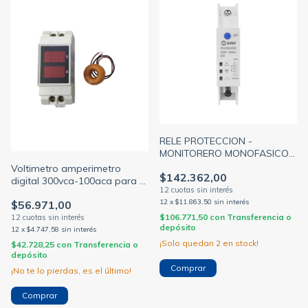
RELE PROTECCION -
MONITORERO MONOFASICO
MODULAR 63A 1 MOD. WIFI
Voltimetro amperimetro
$142.362,00
SMART
digital 300vca-100aca para 2
modulos din 3 digitos (BAW)
12
x
$11.863,50
sin interés
$56.971,00
$106.771,50
con
Transferencia o
depósito
12
x
$4.747,58
sin interés
¡Solo quedan
2
en stock!
$42.728,25
con
Transferencia o
depósito
¡No te lo pierdas, es el último!