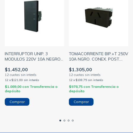
INTERRUPTOR UNIP. 3
TOMACORRIENTE BIP.+T 250V
MODULOS 220V 10A NEGRO
10A NGRO. CONEX. POST.
PLATINUM (JELUZ)
PLATINUM (JELUZ)
$1.452,00
$1.305,00
12
x
$121,00
sin interés
12
x
$108,75
sin interés
$1.089,00
con
Transferencia o
$978,75
con
Transferencia o
depósito
depósito