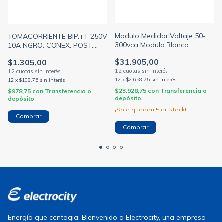
Modulo Medidor Voltaje 50-
TOMACORRIENTE BIP.+T 250V
300vca Modulo Blanco
10A NGRO. CONEX. POST.
Platinum (JELUZ)
PLATINUM (JELUZ)
$31.905,00
$1.305,00
12
x
$2.658,75
sin interés
12
x
$108,75
sin interés
$23.928,75
con
Transferencia o
$978,75
con
Transferencia o
depósito
depósito
¡Solo quedan
5
en stock!
Energía que contagia. Bienvenido a Electrocity, una empresa