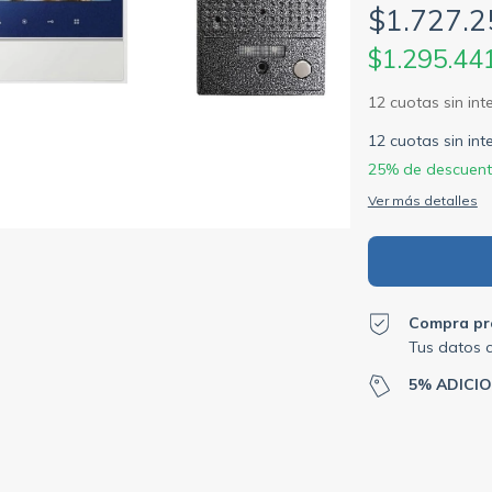
$1.727.2
$1.295.44
12
cuotas sin in
25% de descuen
Ver más detalles
Compra pr
Tus datos 
5% ADICI