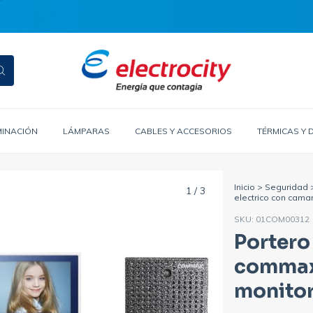
MINACIÓN
LÁMPARAS
CABLES Y ACCESORIOS
TÉRMICAS Y 
Inicio
>
Seguridad
1
/
3
electrico con cam
SKU:
01COM00312
Portero
commax
monito