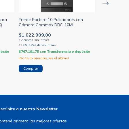
mara
Frente Portero 10 Pulsadores con
KIT - CDV-43K
)
Cámara Commax DRC-10ML
METAL C/CAMA
PANTALLA 4.3 
$1.022.909,00
$425.400,00
12
x
$85.242,42
sin interés
12
x
$35.450,00
sin 
pósito
$767.181,75
con
Transferencia o depósito
$319.050,00
con
¡No te lo pierdas, es el último!
scribite a nuestro Newsletter
obtené primero las mejores ofertas