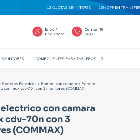
12 CUOTAS SIN INTERES
25% OFF EN TRANSFERENC
Entrá
/
Carrito
(
0
)
Registráte
$0,00
DISYUNTORES
COMPONENTES PARA TABLEROS
CANALIZADORES
>
Porteros Electricos
>
Portero con camara
>
Portero
ara commax cdv-70n con 3 monitores (COMMAX)
 electrico con camara
 cdv-70n con 3
res (COMMAX)