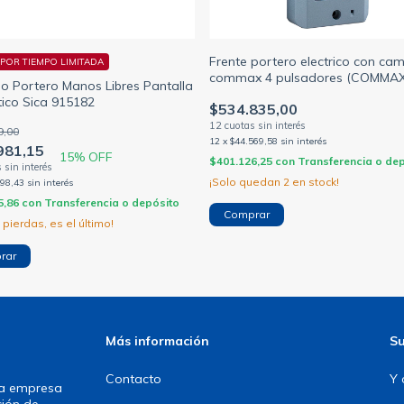
Frente portero electrico con ca
POR TIEMPO LIMITADA
commax 4 pulsadores (COMMAX
eo Portero Manos Libres Pantalla
tico Sica 915182
$534.835,00
9,00
12
x
$44.569,58
sin interés
981,15
15
% OFF
$401.126,25
con
Transferencia o de
¡Solo quedan
2
en stock!
998,43
sin interés
5,86
con
Transferencia o depósito
o pierdas, es el último!
Más información
Su
Contacto
Y 
una empresa
ción de