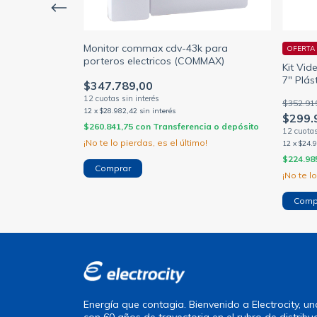
 commax cdv-70n
Monitor commax cdv-43k para
OFERTA 
porteros electricos (COMMAX)
Kit Vid
7" Plás
cia o depósito
$347.789,00
$352.91
12
x
$28.982,42
sin interés
$299.
$260.841,75
con
Transferencia o depósito
¡No te lo pierdas, es el último!
12
x
$24.
$224.98
¡No te l
Energía que contagia. Bienvenido a Electrocity, 
con 60 años de trayectoria en el rubro de distribu