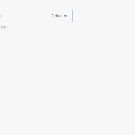
P:
Cambiar CP
Calcular
stal