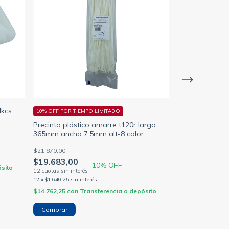
lkcs
10% OFF POR TIEMPO LIMITADO
Precinto plástico amarre t120r largo
365mm ancho 7.5mm alt-8 color
PRECINTO L.1
natural (HELLERMANN)
(ALT-2) NEGRO
$21.870,00
SIWAY (GENER
$19.683,00
10
% OFF
sito
$2.433,00
12
x
$1.640,25
sin interés
12
x
$202,75
sin inte
$14.762,25
con
Transferencia o depósito
$1.824,75
con
Tr