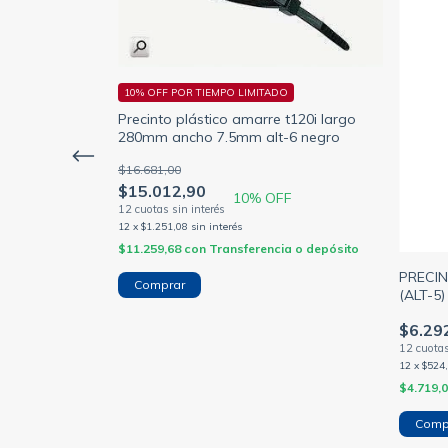
10% OFF POR TIEMPO LIMITADO
Precinto plástico amarre t120i largo
280mm ancho 7.5mm alt-6 negro
$16.681,00
$15.012,90
10
% OFF
 t120r largo
12
x
$1.251,08
sin interés
8 color negro
$11.259,68
con
Transferencia o depósito
PRECIN
(ALT-5
SIWAY
ia o depósito
$6.29
12
x
$524
$4.719,