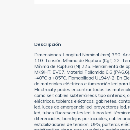
Descripción
Dimensiones: Longitud Nominal (mm) 390. Anc
110. Tensión Mínima de Ruptura (Kgf) 22. Ten
Mínima de Ruptura (N) 225. Herramienta de 
MK9HT, EV07. Material Poliamida 6.6 (PA6.6). 
-40°C a +85°C. Flamabilidad UL94V-2. En Elec
de materiales eléctricos e iluminación led para
Electrocity podes encontrar todos los materiale
como ser: cables subterráneos tipo sintenax, cab
eléctricos, tableros eléctricos, gabinetes, con
led, luces de emergencia led, proyectores led, re
led, tubos fluorescentes led, tubos led, térmic
diferenciales, bandejas portacables, cablecana
estabilizadores de tensión, UPS, porteros eléctr
multifamiliar, pinza amperométrica, multímetro