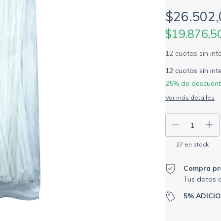
$26.502,
$19.876,5
12
cuotas sin in
25% de descuen
Ver más detalles
27
en stock
Compra pr
Tus datos 
5% ADICI