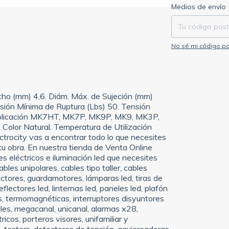
Entregas para el C
Medios de envío
No sé mi código po
ho (mm) 4,6. Diám. Máx. de Sujeción (mm)
sión Mínima de Ruptura (Lbs) 50. Tensión
aplicación MK7HT, MK7P, MK9P, MK9, MK3P,
Color Natural. Temperatura de Utilización
trocity vas a encontrar todo lo que necesites
 tu obra. En nuestra tienda de Venta Online
s eléctricos e iluminación led que necesites
les unipolares, cables tipo taller, cables
tactores, guardamotores, lámparas led, tiras de
flectores led, linternas led, paneles led, plafón
as, termomagnéticas, interruptores disyuntores
les, megacanal, unicanal, alarmas x28,
icos, porteros visores, unifamiliar y
s, testers, detectores de tensión, agujereadoras