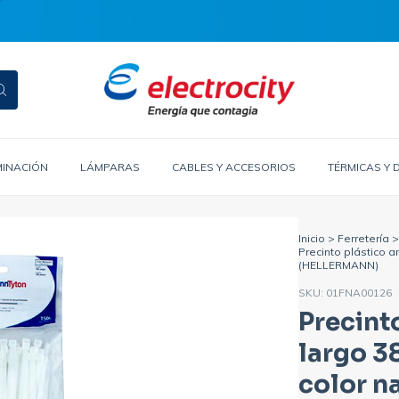
MINACIÓN
LÁMPARAS
CABLES Y ACCESORIOS
TÉRMICAS Y 
Inicio
>
Ferretería
>
Precinto plástico 
(HELLERMANN)
SKU:
01FNA00126
Precint
largo 
color n