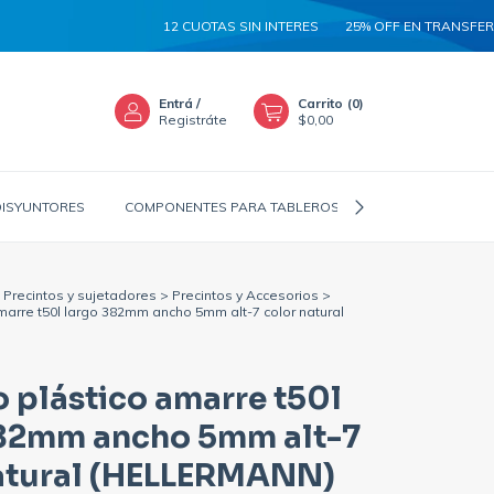
12 CUOTAS SIN INTERES
25% OFF EN TRANSFERENCIA
Entrá
/
Carrito
(
0
)
Registráte
$0,00
DISYUNTORES
COMPONENTES PARA TABLEROS
CANALIZADORES
Precintos y sujetadores
>
Precintos y Accesorios
>
amarre t50l largo 382mm ancho 5mm alt-7 color natural
o plástico amarre t50l
382mm ancho 5mm alt-7
atural (HELLERMANN)