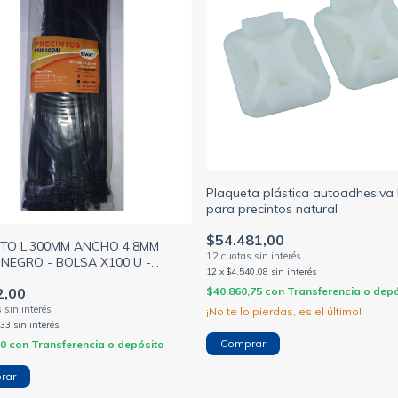
Plaqueta plástica autoadhesiva 
para precintos natural
$54.481,00
TO L.300MM ANCHO 4.8MM
) NEGRO - BOLSA X100 U -
12
x
$4.540,08
sin interés
$40.860,75
con
Transferencia o depó
2,00
¡No te lo pierdas, es el último!
,33
sin interés
00
con
Transferencia o depósito